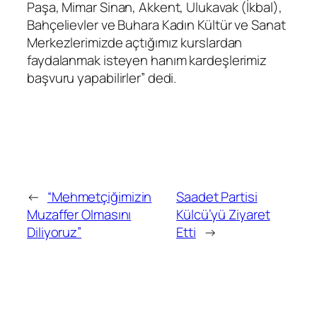
Paşa, Mimar Sinan, Akkent, Ulukavak (İkbal),
Bahçelievler ve Buhara Kadın Kültür ve Sanat
Merkezlerimizde açtığımız kurslardan
faydalanmak isteyen hanım kardeşlerimiz
başvuru yapabilirler” dedi.
←
“Mehmetçiğimizin
Saadet Partisi
Muzaffer Olmasını
Külcü’yü Ziyaret
Diliyoruz”
Etti
→