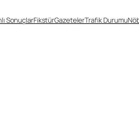
lı Sonuçlar
Fikstür
Gazeteler
Trafik Durumu
Nöb