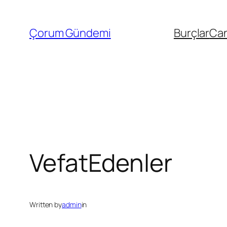
İçeriğe
geç
Çorum Gündemi
Burçlar
Can
VefatEdenler
Written by
admin
in