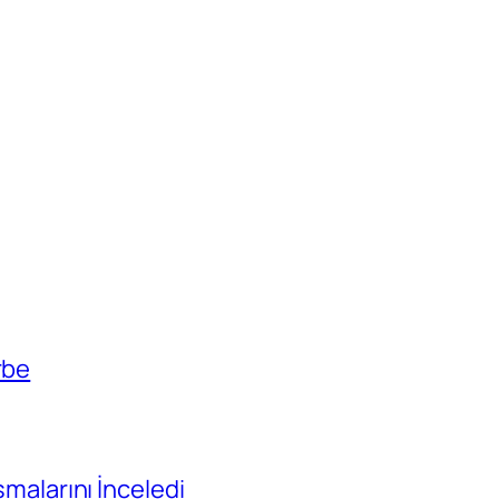
rbe
ışmalarını İnceledi