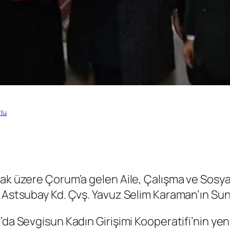
lu
mak üzere Çorum’a gelen Aile, Çalışma ve Sosy
 Astsubay Kd. Çvş. Yavuz Selim Karaman’ın Sungu
da Sevgisun Kadın Girişimi Kooperatifi’nin yeni t