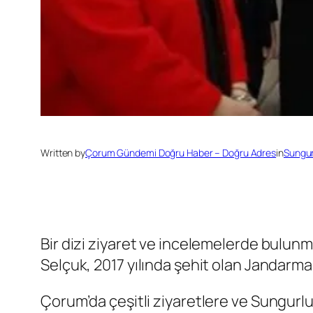
Written by
Çorum Gündemi Doğru Haber – Doğru Adres
in
Sungur
Bir dizi ziyaret ve incelemelerde bulun
Selçuk, 2017 yılında şehit olan Jandarma
Çorum’da çeşitli ziyaretlere ve Sungurlu’