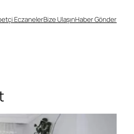
etçi Eczaneler
Bize Ulaşın
Haber Gönder
t