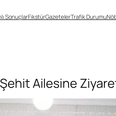
lı Sonuçlar
Fikstür
Gazeteler
Trafik Durumu
Nöb
Şehit Ailesine Ziyare