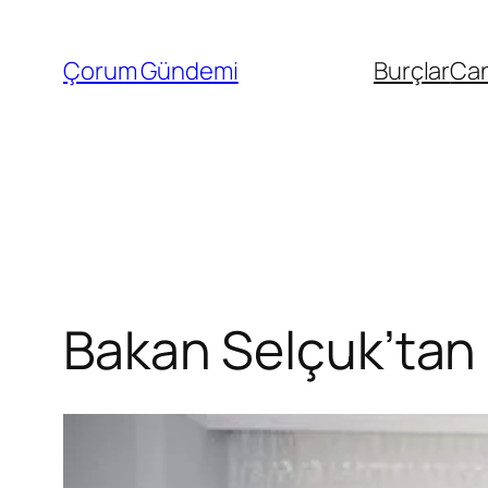
İçeriğe
geç
Çorum Gündemi
Burçlar
Can
Bakan Selçuk’tan 