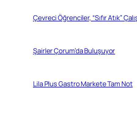
Çevreci Öğrenciler, “Sıfır Atık” Çal
Şairler Çorum’da Buluşuyor
Lila Plus Gastro Markete Tam Not