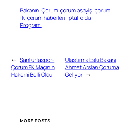
Bakanın
Çorum
çorum asayiş
çorum
fk
çorum haberleri
İptal
oldu
Programı
←
Şanlıurfaspor-
Ulaştırma Eski Bakanı
Çorum FK Maçının
Ahmet Arslan Çorum’a
Hakemi Belli Oldu
Geliyor
→
MORE POSTS