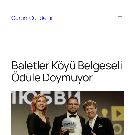
İçeriğe
geç
Çorum Gündemi
Baletler Köyü Belgeseli
Ödüle Doymuyor