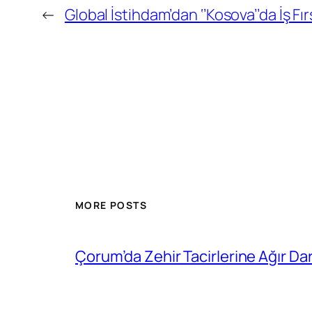
←
Global İstihdam’dan ‘’Kosova’’da İş Fır
MORE POSTS
Çorum’da Zehir Tacirlerine Ağır Da