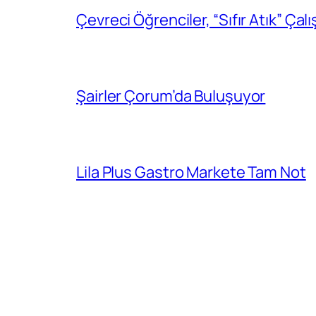
Çevreci Öğrenciler, “Sıfır Atık” Çal
Şairler Çorum’da Buluşuyor
Lila Plus Gastro Markete Tam Not