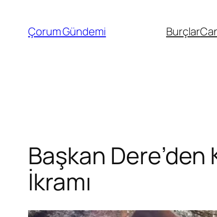
İçeriğe
geç
Çorum Gündemi
Burçlar
Can
Başkan Dere’den K
İkramı