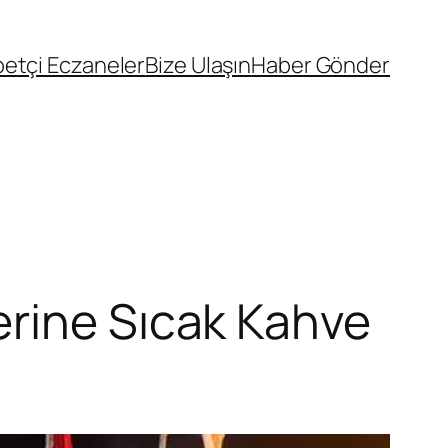
etçi Eczaneler
Bize Ulaşın
Haber Gönder
erine Sıcak Kahve