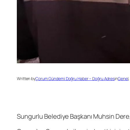
Written by
Çorum Gündemi Doğru Haber – Doğru Adres
in
Genel
,
Sungurlu Belediye Başkanı Muhsin Dere,