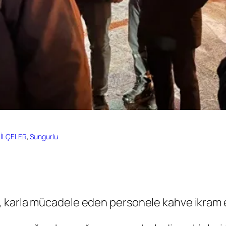
 
İLÇELER
, 
Sungurlu
 karla mücadele eden personele kahve ikram e