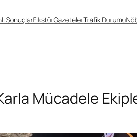
lı Sonuçlar
Fikstür
Gazeteler
Trafik Durumu
Nöb
arla Mücadele Ekipl