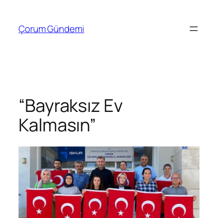
İçeriğe
geç
Çorum Gündemi
“Bayraksız Ev
Kalmasın”