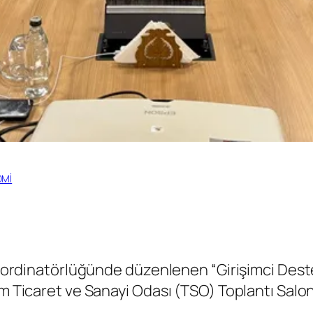
OMİ
inatörlüğünde düzenlenen “Girişimci Destek 
um Ticaret ve Sanayi Odası (TSO) Toplantı Salon