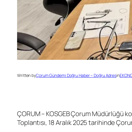
Written by
Çorum Gündemi Doğru Haber – Doğru Adres
in
EKON
​ÇORUM – KOSGEB Çorum Müdürlüğü koord
Toplantısı, 18 Aralık 2025 tarihinde Çor