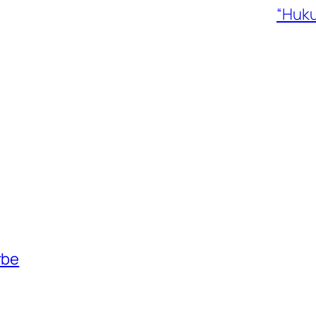
“Huku
rbe