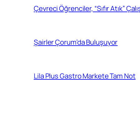
Çevreci Öğrenciler, “Sıfır Atık” Çal
Şairler Çorum’da Buluşuyor
Lila Plus Gastro Markete Tam Not