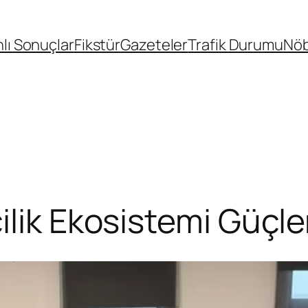
lı Sonuçlar
Fikstür
Gazeteler
Trafik Durumu
Nöb
ilik Ekosistemi Güçle