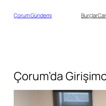
İçeriğe
geç
Çorum Gündemi
Burçlar
Can
Çorum’da Girişimc