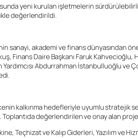
tusunda yeni kurulan işletmelerin sürdürülebili
ikle değerlendirildi.
nin sanayi, akademi ve finans dünyasından öneml
, Finans Daire Başkanı Faruk Kahvecioğlu, Hit
n Yardımcısı Abdurrahman İstanbulluoğlu ve Ç
edi.
ülkenin kalkınma hedefleriyle uyumlu stratejik 
 Toplantıda değerlendirilen ve onay alan proje
kine, Teçhizat ve Kalıp Giderleri, Yazılım ve Hiz