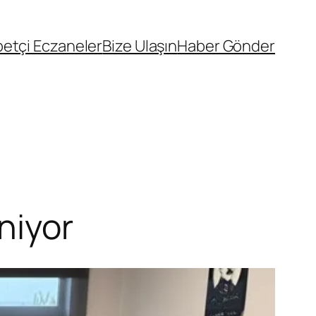
etçi Eczaneler
Bize Ulaşın
Haber Gönder
niyor