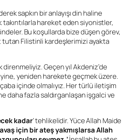
derek sapkın bir anlayışı din haline
k takıntılarla hareket eden siyonistler,
indeler. Bu koşullarda bize düşen görev,
tan Filistinli kardeşlerimizi ayakta
k direnmeliyiz. Geçen yıl Akdeniz’de
di yine, yeniden harekete geçmek üzere.
aba içinde olmalıyız. Her türlü iletişim
ne daha fazla saldırganlaşan işgalci ve
ecek kadar
‘ tehlikelidir. Yüce Allah Maide
vaş için bir ateş yakmışlarsa Allah
bozguncuları sevmez.’
İnşallah bu ateş