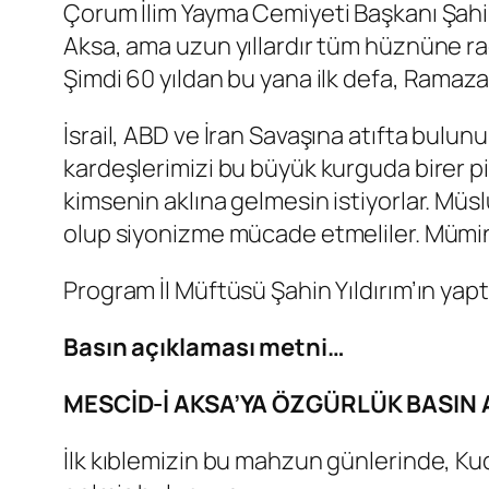
Çorum İlim Yayma Cemiyeti Başkanı Şah
Aksa, ama uzun yıllardır tüm hüznüne ra
Şimdi 60 yıldan bu yana ilk defa, Ramazan
İsrail, ABD ve İran Savaşına atıfta bulunu
kardeşlerimizi bu büyük kurguda birer pi
kimsenin aklına gelmesin istiyorlar. Müs
olup siyonizme mücade etmeliler. Müminle
Program İl Müftüsü Şahin Yıldırım’ın yapt
Basın açıklaması metni…
MESCİD-İ AKSA’YA ÖZGÜRLÜK BASIN
İlk kıblemizin bu mahzun günlerinde, Ku