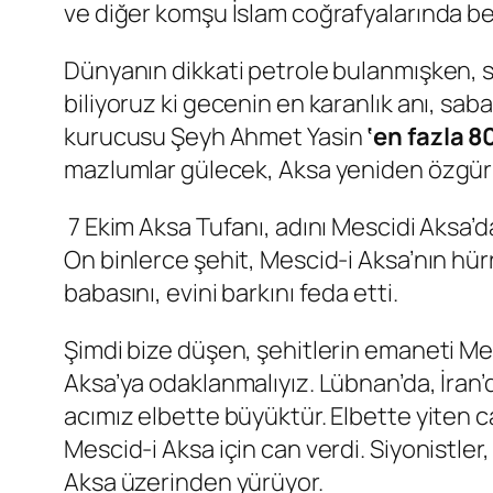
ve diğer komşu İslam coğrafyalarında b
Dünyanın dikkati petrole bulanmışken, 
biliyoruz ki gecenin en karanlık anı, sa
kurucusu Şeyh Ahmet Yasin
‘en fazla 80
mazlumlar gülecek, Aksa yeniden özgür
7 Ekim Aksa Tufanı, adını Mescidi Aksa’d
On binlerce şehit, Mescid-i Aksa’nın hürriy
babasını, evini barkını feda etti.
Şimdi bize düşen, şehitlerin emaneti Mes
Aksa’ya odaklanmalıyız. Lübnan’da, İran
acımız elbette büyüktür. Elbette yiten c
Mescid-i Aksa için can verdi. Siyonistler
Aksa üzerinden yürüyor.