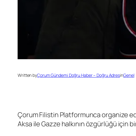
Written by
Çorum Gündemi Doğru Haber – Doğru Adres
in
Genel
Çorum Filistin Platformunca organize ed
Aksa ile Gazze halkının özgürlüğü için bir