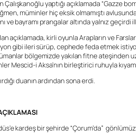
in Çalışkanoğlu yaptığı açıklamada “Gazze b
ğmen, müminler hiç eksik olmamıştı avlusundan
ı ve bayramı prangalar altında yalnız geçirdi il
lan açıklamada, kirli oyunla Arapların ve Farslar
yon gibi ileri sürüp, cephede feda etmek istiy
lümanlar bölgemizde yakılan fitne ateşinden uz
r Mescid-i Aksa’nın birleştirici ruhuyla kıyama
ırdığı duanın ardından sona erdi.
 AÇIKLAMASI
düs’e kardeş bir şehirde “Çorum’da” gönlümüzde