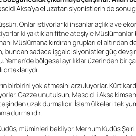
scidi Aksa’ya el uzatan siyonistlerin de sonu 
düşsün. Onlar istiyorlar ki insanlar açlıkla ve e
iyorlar ki yaktıkları fitne ateşiyle Müslümanlar b
nı Müslümana kırdıran grupları el altından de
n, bundan sadece işgalci siyonistler güç devşird
u. Yemen’de bölgesel ayrılıklar üzerinden bir ça
ı ortaklarıydı.
arın birbirini yok etmesini arzuluyorlar. Kürt k
iyorlar. Gazze unutulsun, Mescid-i Aksa kimsenin
eşinden uzak durmalıdır. İslam ülkeleri tek yu
ama durmalıdır.
Kudüs, müminleri bekliyor. Merhum Kudüs Şairi 