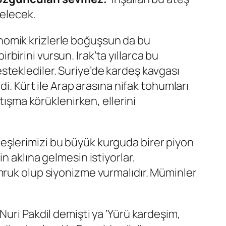
gelecek.
konomik krizlerle boğuşsun da bu
irbirini vursun. Irak’ta yıllarca bu
steklediler. Suriye’de kardeş kavgası
i. Kürt ile Arap arasına nifak tohumları
tışma körüklenirken, ellerini
ardeşlerimizi bu büyük kurguda birer piyon
 aklına gelmesin istiyorlar.
mruk olup siyonizme vurmalıdır. Müminler
Nuri Pakdil demişti ya ‘Yürü kardeşim,