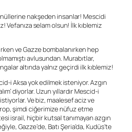
gönüllerine nakşeden insanlar! Mescidi
ız! Vefanıza selam olsun! İlk kıblemiz
dilirken ve Gazze bombalanırken hep
lmamıştı avlusundan. Murabıtlar,
galar altında yalnız geçirdi ilk kıblemiz!
id-i Aksa yok edilmek isteniyor. Azgın
ım’ diyorlar. Uzun yıllardır Mescid-i
stiyorlar. Ve biz, maalesef aciz ve
ikrop, şimdi ciğerimize nüfuz etme
si israil, hiçbir kutsal tanımayan azgın
ğiyle, Gazze’de, Batı Şeria’da, Kudüs’te