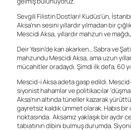
gelmiş bulunuyoruz.
Sevgili Filistin Dostları! Kudüs’ün, İst
Aksa’nın sesini yıllardır yılmadan bir çığ
Mescidi Aksa, yıllardır mahzun ve mağdu
Deir Yasin’de kan akarken… Sabra ve Şati
mahzundu Mescidi Aksa, ama uzun yıllar
mücahitler oradaydı. Şimdi ilk defa, 60 y
Mescid-i Aksa adeta gasp edildi. Mescid
siyonist hahamlar ve politikacılar ‘düşman
Aksa’nın altında tüneller kazarak yürüttük
gayretsiz kaldık ümmet olarak. Habis bir
noktasında. Aksamız yaklaşık bir aydır ce
tabiatının dibini bulmuş durumda. Siyonis