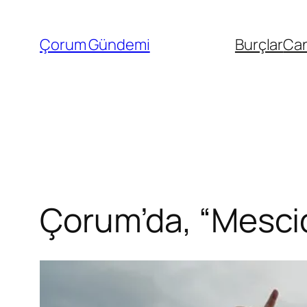
İçeriğe
geç
Çorum Gündemi
Burçlar
Can
Çorum’da, “Mescid-