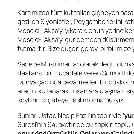
Karşımızda tüm kutsalları çiğneyen hasta r
getiren Siyonistler, Peygamberlerini katle
Mescid-i Aksa’yı yıkarak, onun yerine ke
Mescid-i Aksa’yı gündemden düşürmemekti
tutmaktır. Bize düşen görev, birbirimize 
Sadece Müslümanlar olarak değil, dünya 
destansı bir mücadele veren Sumud Filos
Dünya çapında devam eden bir boykot hare
aracını kullanarak, insanlara ulaşmalı, s
soykırımcı çeteye teslim olmamalıyız.
Bunlar, Üstad Necip Fazıl’ın tabiriyle
‘yu
Suresi’nin 64. ayetinde bu sapkın toplu
onu söndürmüştür. Onlar yeryüzünde 