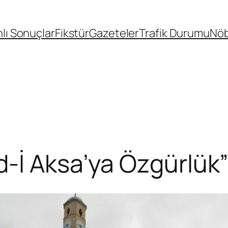
lı Sonuçlar
Fikstür
Gazeteler
Trafik Durumu
Nöb
İ Aksa’ya Özgürlük” 