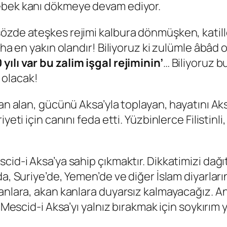
ebek kanı dökmeye devam ediyor.
sözde ateşkes rejimi kalbura dönmüşken, katil
baha en yakın olandır! Biliyoruz ki zulümle âbâ
 yılı var bu zalim işgal rejiminin’
… Biliyoruz b
 olacak!
an alan, gücünü Aksa’yla toplayan, hayatını Aks
eti için canını feda etti. Yüzbinlerce Filistinli, 
cid-i Aksa’ya sahip çıkmaktır. Dikkatimizi dağ
’da, Suriye’de, Yemen’de ve diğer İslam diyarl
anlara, akan kanlara duyarsız kalmayacağız. An
, Mescid-i Aksa’yı yalnız bırakmak için soykırı