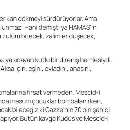
ler kan dökmeyi sürdürüyorlar. Ama
d olunmaz! Hani demişti ya HAMAS’ın
u zulüm bitecek, zalimler düşecek,
a’ya adayan kutlu bir direniş hamlesiydi.
Aksa için, eşini, evladını, anasını,
ıtmalarına fırsat vermeden, Mescid-i
arında masum çocuklar bombalanırken,
cak bileceğiz ki Gazze’nin 70 bin şehidi
m yapıyor. Bütün kavga Kudüs ve Mescid-i