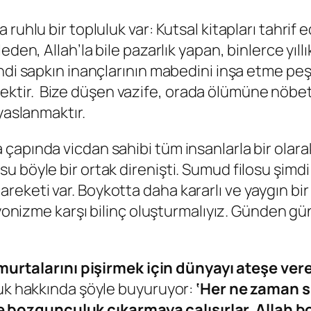
uhlu bir topluluk var: Kutsal kitapları tahrif e
den, Allah’la bile pazarlık yapan, binlerce yıllı
ndi sapkın inançlarının mabedini inşa etme peş
r. Bize düşen vazife, orada ölümüne nöbet tu
yaslanmaktır.
çapında vicdan sahibi tüm insanlarla bir olara
u böyle bir ortak direnişti. Sumud filosu şim
keti var. Boykotta daha kararlı ve yaygın bir ç
iyonizme karşı bilinç oluşturmalıyız. Günden gü
murtalarını pişirmek için dünyayı ateşe ver
luk hakkında şöyle buyuruyor:
‘Her ne zaman sa
bozgunculuk çıkarmaya çalışırlar. Allah 