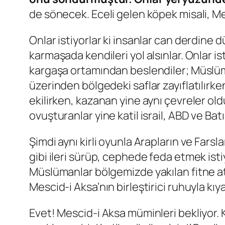
de sönecek. Eceli gelen köpek misali, Me
Onlar istiyorlar ki insanlar can derdine 
karmaşada kendileri yol alsınlar. Onlar ist
kargaşa ortamından beslendiler; Müslüma
üzerinden bölgedeki saflar zayıflatılırke
ekilirken, kazanan yine aynı çevreler old
ovuşturanlar yine katil israil, ABD ve Batıl
Şimdi aynı kirli oyunla Arapların ve Farsl
gibi ileri sürüp, cephede feda etmek ist
Müslümanlar bölgemizde yakılan fitne at
Mescid-i Aksa’nın birleştirici ruhuyla kıy
Evet! Mescid-i Aksa müminleri bekliyor. 