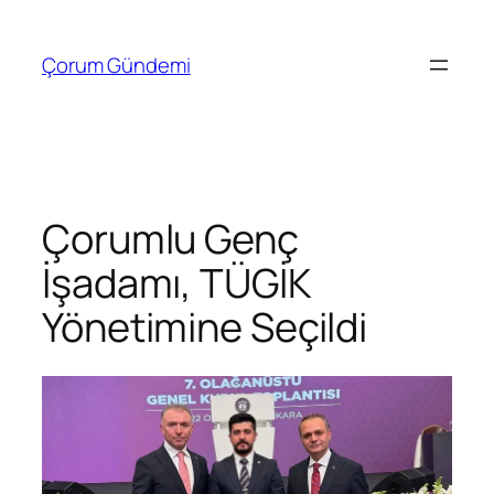
İçeriğe
geç
Çorum Gündemi
Çorumlu Genç
İşadamı, TÜGİK
Yönetimine Seçildi