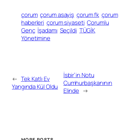
çorum
çorum asayiş
çorum fk
çorum
haberleri
çorum siyaseti
Çorumlu
Genç
İşadamı
Seçildi
TÜGİK
Yönetimine
İsbir’in Notu
←
Tek Katlı Ev
Cumhurbaşkanının
Yangında Kül Oldu
Elinde
→
MORE POSTS