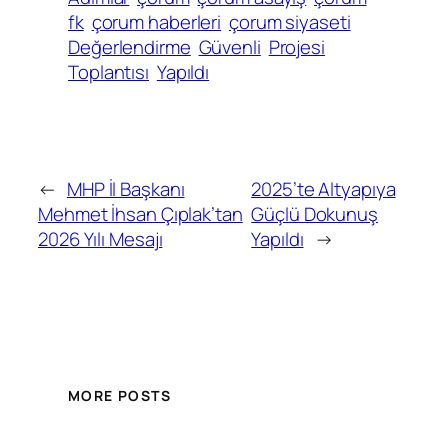
fk
çorum haberleri
çorum siyaseti
Değerlendirme
Güvenli
Projesi
Toplantısı
Yapıldı
←
MHP İl Başkanı
2025’te Altyapıya
Mehmet İhsan Çıplak’tan
Güçlü Dokunuş
2026 Yılı Mesajı
Yapıldı
→
MORE POSTS