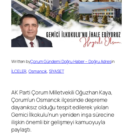
Written by
Çorum Gündemi Doğru Haber – Doğru Adres
in
İLÇELER
, 
Osmancık
, 
SİYASET
AK Parti Çorum Milletvekili Oğuzhan Kaya,
Çorum’un Osmancık ilçesinde depreme
dayanıksız olduğu tespit edilerek yıkılan
Gemici İlkokulu’nun yeniden inşa sürecine
ilişkin önemli bir gelişmeyi kamuoyuyla
paylaştı.