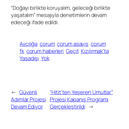
“Doğayı birlikte koruyalım, geleceği birlikte
yaşatalım” mesajıyla denetimlerin devam
edeceği ifade edildi.
Avcılığa
çorum
çorum asayiş
çorum
fk
çorum haberleri
Geçit
Kızılırmak’ta
Yasadışı
Yok
←
Güvenli
“Hitit’ten Yeşeren Umutlar”
Adımlar Projesi
Projesi Kapanış Programı
Devam Ediyor
Gerçekleştirildi
→