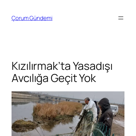
İçeriğe
geç
Çorum Gündemi
Kızılırmak’ta Yasadışı
Avcılığa Geçit Yok