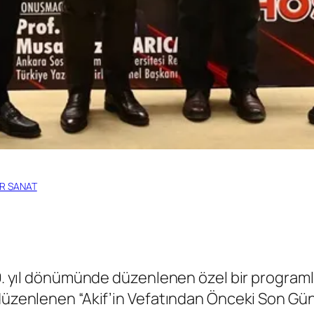
R SANAT
89. yıl dönümünde düzenlenen özel bir programl
düzenlenen “Akif’in Vefatından Önceki Son Günl