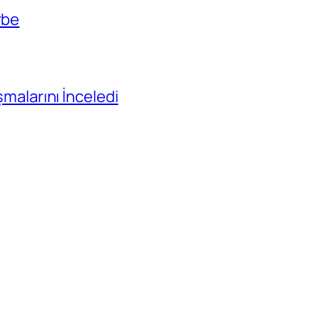
rbe
ışmalarını İnceledi