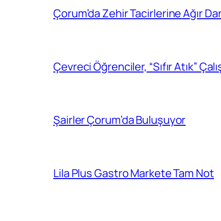
Çorum’da Zehir Tacirlerine Ağır Da
Çevreci Öğrenciler, “Sıfır Atık” Çal
Şairler Çorum’da Buluşuyor
Lila Plus Gastro Markete Tam Not