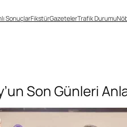
lı Sonuçlar
Fikstür
Gazeteler
Trafik Durumu
Nöb
’un Son Günleri Anlat