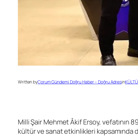
Written by
Çorum Gündemi Doğru Haber – Doğru Adres
in
KÜLTÜ
Milli Şair Mehmet Âkif Ersoy, vefatının 
kültür ve sanat etkinlikleri kapsamında 