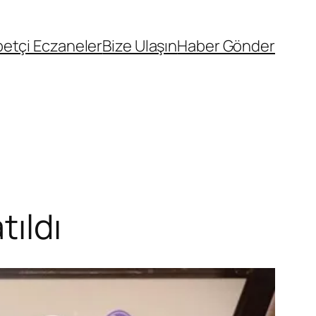
etçi Eczaneler
Bize Ulaşın
Haber Gönder
ıldı