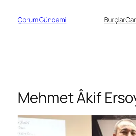
İçeriğe
geç
Çorum Gündemi
Burçlar
Can
Mehmet Âkif Ersoy