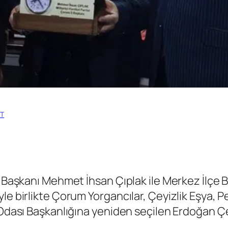
ET
İl Başkanı Mehmet İhsan Çıplak ile Merkez İlçe
e birlikte Çorum Yorgancılar, Çeyizlik Eşya, Per
Odası Başkanlığına yeniden seçilen Erdoğan Çeri