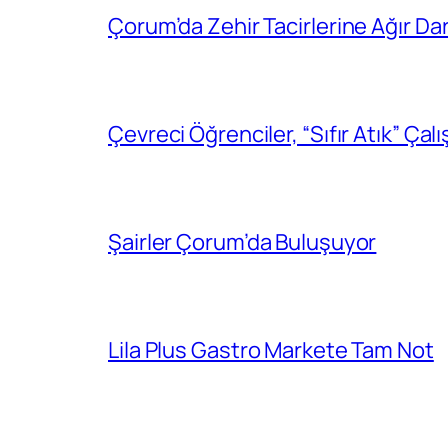
Çorum’da Zehir Tacirlerine Ağır Da
Çevreci Öğrenciler, “Sıfır Atık” Çal
Şairler Çorum’da Buluşuyor
Lila Plus Gastro Markete Tam Not