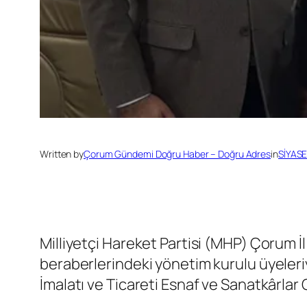
Written by
Çorum Gündemi Doğru Haber – Doğru Adres
in
SİYAS
Milliyetçi Hareket Partisi (MHP) Çorum 
beraberlerindeki yönetim kurulu üyeleriyl
İmalatı ve Ticareti Esnaf ve Sanatkârlar 