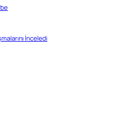
rbe
ışmalarını İnceledi