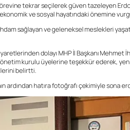
revine tekrar seçilerek güven tazeleyen Erdoğa
in ekonomik ve sosyal hayatındaki önemine vurgu
ihdam sağlayan ve geleneksel meslekleri yaşa
iyaretlerinden dolayı MHP İl Başkanı Mehmet İh
önetim kurulu üyelerine teşekkür ederek, yeni
rini belirtti.
sının ardından hatıra fotoğrafı çekimiyle sona erd