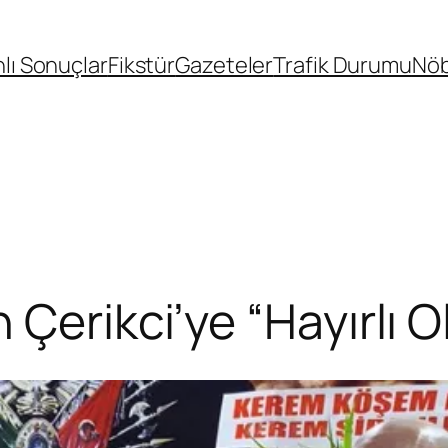
lı Sonuçlar
Fikstür
Gazeteler
Trafik Durumu
Nöb
Çerikci’ye “Hayırlı O