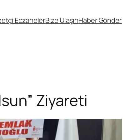
etçi Eczaneler
Bize Ulaşın
Haber Gönder
lsun” Ziyareti