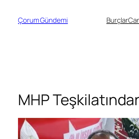
İçeriğe
geç
Çorum Gündemi
Burçlar
Can
MHP Teşkilatından 