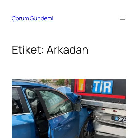
İçeriğe
geç
Çorum Gündemi
Etiket:
Arkadan