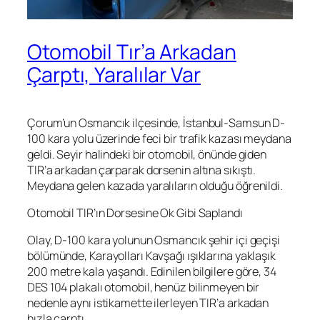
Otomobil Tır’a Arkadan
Çarptı, Yaralılar Var
Çorum’un Osmancık ilçesinde, İstanbul-Samsun D-
100 kara yolu üzerinde feci bir trafik kazası meydana
geldi. Seyir halindeki bir otomobil, önünde giden
TIR’a arkadan çarparak dorsenin altına sıkıştı.
Meydana gelen kazada yaralıların olduğu öğrenildi.
Otomobil TIR’ın Dorsesine Ok Gibi Saplandı
Olay, D-100 kara yolunun Osmancık şehir içi geçişi
bölümünde, Karayolları Kavşağı ışıklarına yaklaşık
200 metre kala yaşandı. Edinilen bilgilere göre, 34
DES 104 plakalı otomobil, henüz bilinmeyen bir
nedenle aynı istikamette ilerleyen TIR’a arkadan
hızla çarptı.