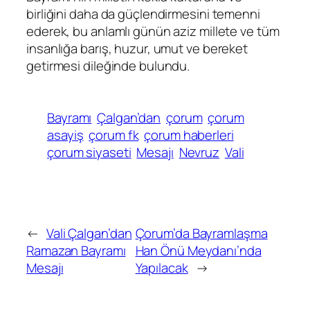
birliğini daha da güçlendirmesini temenni
ederek, bu anlamlı günün aziz millete ve tüm
insanlığa barış, huzur, umut ve bereket
getirmesi dileğinde bulundu.
Bayramı
Çalgan’dan
çorum
çorum
asayiş
çorum fk
çorum haberleri
çorum siyaseti
Mesajı
Nevruz
Vali
←
Vali Çalgan’dan
Çorum’da Bayramlaşma
Ramazan Bayramı
Han Önü Meydanı’nda
Mesajı
Yapılacak
→