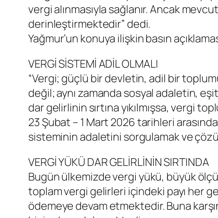
vergi alınmasıyla sağlanır. Ancak mevcut
derinleştirmektedir” dedi.
Yağmur’un konuya ilişkin basın açıklamas
VERGİ SİSTEMİ ADİL OLMALI
“Vergi; güçlü bir devletin, adil bir toplu
değil; aynı zamanda sosyal adaletin, eşit
dar gelirlinin sırtına yıkılmışsa, vergi top
23 Şubat – 1 Mart 2026 tarihleri arasında
sisteminin adaletini sorgulamak ve çözüm 
VERGİ YÜKÜ DAR GELİRLİNİN SIRTINDA
Bugün ülkemizde vergi yükü, büyük ölçüde 
toplam vergi gelirleri içindeki payı her 
ödemeye devam etmektedir. Buna karşın, b