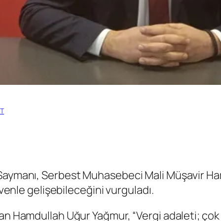
ET
Saymanı, Serbest Muhasebeci Mali Müşavir Ham
üvenle gelişebileceğini vurguladı.
apan Hamdullah Uğur Yağmur, “Vergi adaleti; ç