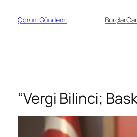
İçeriğe
geç
Çorum Gündemi
Burçlar
Can
“Vergi Bilinci; Bas