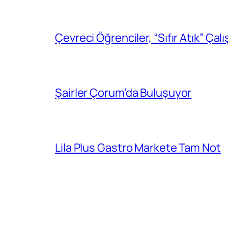
Çevreci Öğrenciler, “Sıfır Atık” Çal
Şairler Çorum’da Buluşuyor
Lila Plus Gastro Markete Tam Not