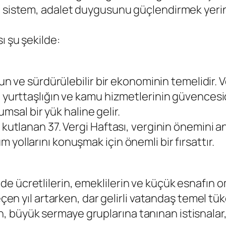
 sistem, adalet duygusunu güçlendirmek yerine 
ı şu şekilde:
mun ve sürdürülebilir bir ekonominin temelidir. 
 yurttaşlığın ve kamu hizmetlerinin güvencesidi
lumsal bir yük haline gelir.
 kutlanan 37. Vergi Haftası, verginin önemini a
yollarını konuşmak için önemli bir fırsattır.
ücretlilerin, emeklilerin ve küçük esnafın omuz
geçen yıl artarken, dar gelirli vatandaş temel 
üyük sermaye gruplarına tanınan istisnalar, afl