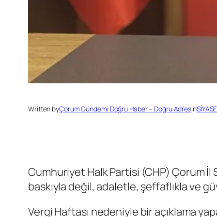
Written by
Çorum Gündemi Doğru Haber – Doğru Adres
in
SİYAS
Cumhuriyet Halk Partisi (CHP) Çorum İl 
baskıyla değil, adaletle, şeffaflıkla ve g
Vergi Haftası nedeniyle bir açıklama y