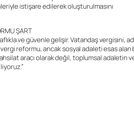
eriyle istişare edilerek oluşturulmasını
FORMU ŞART
ffaflıkla ve güvenle gelişir. Vatandaş vergisini, 
vergi reformu, ancak sosyal adaleti esas alan
r tahsilat aracı olarak değil, toplumsal adaleti
iyoruz.”