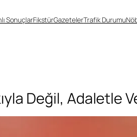
lı Sonuçlar
Fikstür
Gazeteler
Trafik Durumu
Nöb
kıyla Değil, Adaletle 