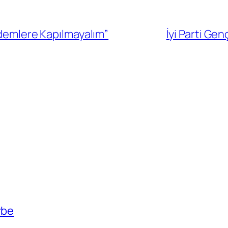
ndemlere Kapılmayalım”
İyi Parti Genç
rbe