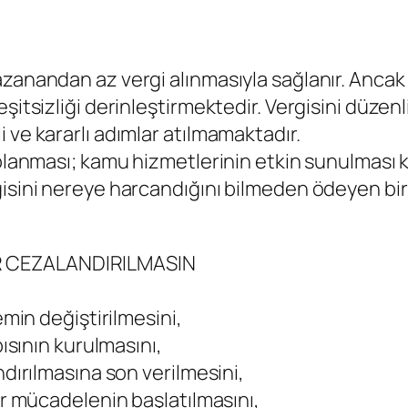
kazanandan az vergi alınmasıyla sağlanır. Anc
şitsizliği derinleştirmektedir. Vergisini düzen
 ve kararlı adımlar atılmamaktadır.
oplanması; kamu hizmetlerinin etkin sunulması
gisini nereye harcandığını bilmeden ödeyen bi
R CEZALANDIRILMASIN
emin değiştirilmesini,
pısının kurulmasını,
ndırılmasına son verilmesini,
ir mücadelenin başlatılmasını,