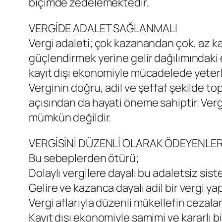
biçimde zedelemektedir.
VERGİDE ADALET SAĞLANMALI
Vergi adaleti; çok kazanandan çok, az 
güçlendirmek yerine gelir dağılımındaki e
kayıt dışı ekonomiyle mücadelede yeterli
Verginin doğru, adil ve şeffaf şekilde t
açısından da hayati öneme sahiptir. Ver
mümkün değildir.
VERGİSİNİ DÜZENLİ OLARAK ÖDEYENLE
Bu sebeplerden ötürü;
Dolaylı vergilere dayalı bu adaletsiz sist
Gelire ve kazanca dayalı adil bir vergi ya
Vergi aflarıyla düzenli mükellefin cezala
Kayıt dışı ekonomiyle samimi ve kararlı b