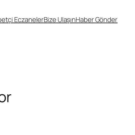
etçi Eczaneler
Bize Ulaşın
Haber Gönder
or