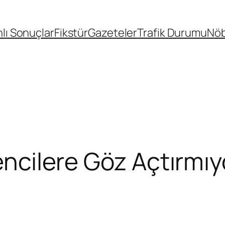
lı Sonuçlar
Fikstür
Gazeteler
Trafik Durumu
Nöb
lencilere Göz Açtırmıy