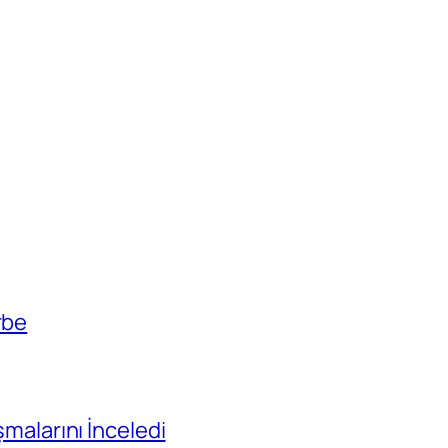
rbe
ışmalarını İnceledi