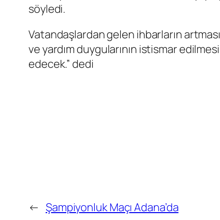
söyledi.
Vatandaşlardan gelen ihbarların artması 
ve yardım duygularının istismar edilme
edecek.” dedi
←
Şampiyonluk Maçı Adana’da