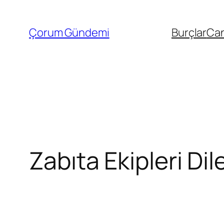
İçeriğe
geç
Çorum Gündemi
Burçlar
Can
Zabıta Ekipleri Di