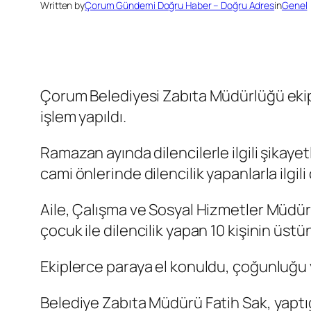
Written by
Çorum Gündemi Doğru Haber – Doğru Adres
in
Genel
Çorum Belediyesi Zabıta Müdürlüğü ekipleri
işlem yapıldı.
Ramazan ayında dilencilerle ilgili şikay
cami önlerinde dilencilik yapanlarla ilgili
Aile, Çalışma ve Sosyal Hizmetler Müdür
çocuk ile dilencilik yapan 10 kişinin üstün
Ekiplerce paraya el konuldu, çoğunluğu y
Belediye Zabıta Müdürü Fatih Sak, yaptığı