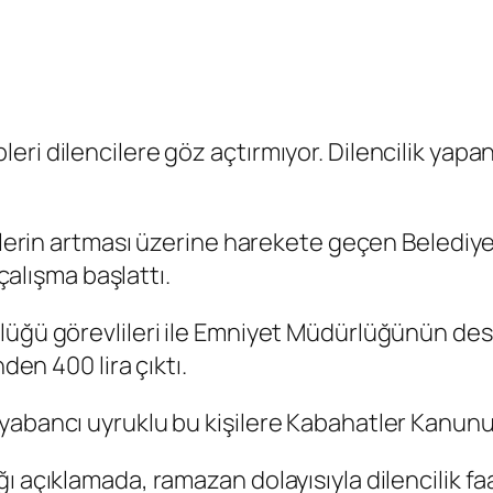
 dilencilere göz açtırmıyor. Dilencilik yapan 10
etlerin artması üzerine harekete geçen Belediy
 çalışma başlattı.
lüğü görevlileri ile Emniyet Müdürlüğünün dest
den 400 lira çıktı.
abancı uyruklu bu kişilere Kabahatler Kanunu uy
 açıklamada, ramazan dolayısıyla dilencilik faa