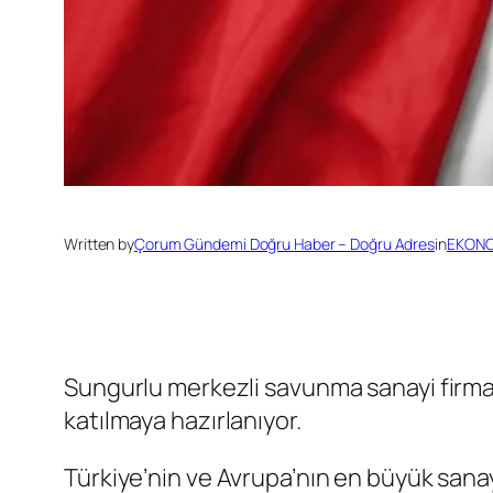
Written by
Çorum Gündemi Doğru Haber – Doğru Adres
in
EKON
Sungurlu merkezli savunma sanayi firm
katılmaya hazırlanıyor.
Türkiye’nin ve Avrupa’nın en büyük sana