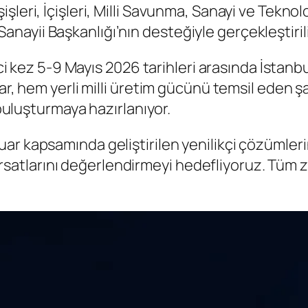
leri, İçişleri, Milli Savunma, Sanayi ve Teknolo
ayii Başkanlığı’nın desteğiyle gerçekleştirili
inci kez 5-9 Mayıs 2026 tarihleri arasında İsta
uar, hem yerli milli üretim gücünü temsil eden
 buluşturmaya hazırlanıyor.
r kapsamında geliştirilen yenilikçi çözümlerin 
 fırsatlarını değerlendirmeyi hedefliyoruz. Tüm 