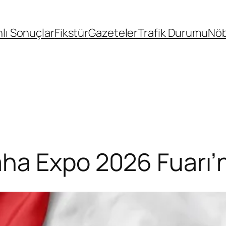
lı Sonuçlar
Fikstür
Gazeteler
Trafik Durumu
Nöb
a Expo 2026 Fuarı’nd