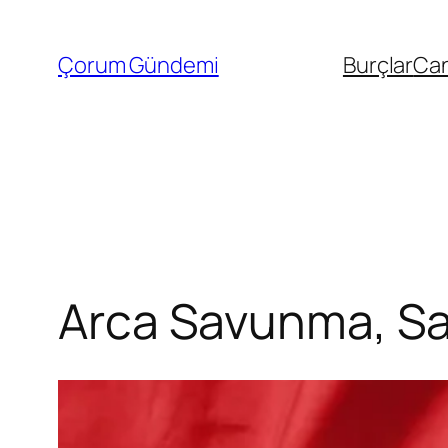
İçeriğe
geç
Çorum Gündemi
Burçlar
Can
Arca Savunma, Sah