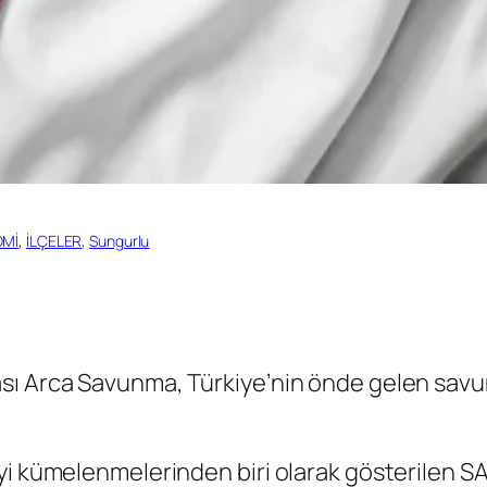
OMİ
, 
İLÇELER
, 
Sungurlu
ası Arca Savunma, Türkiye’nin önde gelen sa
yi kümelenmelerinden biri olarak gösterilen S