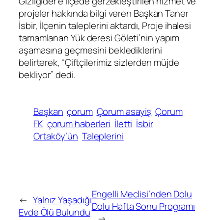
Gizligider’e ilçede gerzekleştirilen hizmet ve
projeler hakkında bilgi veren Başkan Taner
İsbir, İlçenin taleplerini aktardı, Proje ihalesi
tamamlanan
Yük deresi Göleti’nin yapım
aşamasına geçmesini beklediklerini
belirterek, “Çiftçilerimiz sizlerden müjde
bekliyor” dedi.
Başkan
çorum
Çorum asayiş
Çorum
FK
çorum haberleri
İletti
İsbir
Ortaköy’ün
Taleplerini
Engelli Meclisi’nden Dolu
←
Yalnız Yaşadığı
Dolu Hafta Sonu Programı
Evde Ölü Bulundu
→