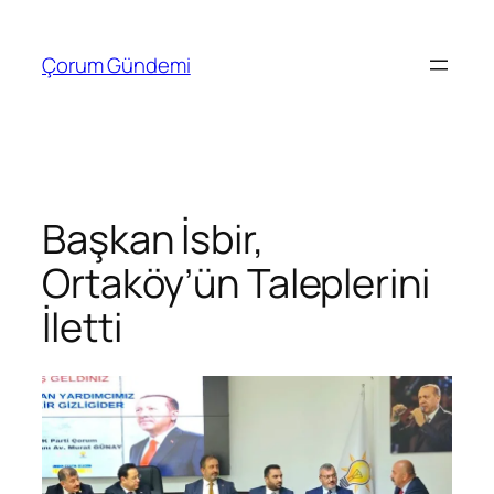
İçeriğe
geç
Çorum Gündemi
Başkan İsbir,
Ortaköy’ün Taleplerini
İletti