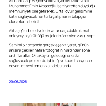
AK Parti Grup Başkanvekili ve Çankırı Milletvekili
Muhammet Emin Akbaşoğlu ise ziyaretten duyduğu
memnuniyeti dile getirerek, Ortaköy’ün gelişimine
katkı sağlayacak her türlü çalışmanın takipçisi
olacaklarını belirtti.
Akbaşoğlu, belediyelerin vatandaş odaklı hizmet
anlayışıyla yürüttüğü projelerin önemine vurgu yaptı.
Samimi bir ortamda gerçekleşen ziyaret, günün
anısına çekilen hatıra fotoğrafının ardından sona
erdi. Taraflar, Ortaköy’ün geleceğine katkı
sağlayacak projelerde iş birliği ve koordinasyonun
devam etmesi temennisinde bulundu.
29/06/2026