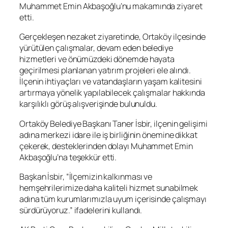
Muhammet Emin Akbaşoğlu’nu makamında ziyaret
etti.
Gerçekleşen nezaket ziyaretinde, Ortaköy ilçesinde
yürütülen çalışmalar, devam eden belediye
hizmetleri ve önümüzdeki dönemde hayata
geçirilmesi planlanan yatırım projeleri ele alındı.
İlçenin ihtiyaçları ve vatandaşların yaşam kalitesini
artırmaya yönelik yapılabilecek çalışmalar hakkında
karşılıklı görüş alışverişinde bulunuldu.
Ortaköy Belediye Başkanı Taner İsbir, ilçenin gelişimi
adına merkezi idare ile iş birliğinin önemine dikkat
çekerek, desteklerinden dolayı Muhammet Emin
Akbaşoğlu’na teşekkür etti.
Başkan İsbir, “İlçemizin kalkınması ve
hemşehrilerimize daha kaliteli hizmet sunabilmek
adına tüm kurumlarımızla uyum içerisinde çalışmayı
sürdürüyoruz.” ifadelerini kullandı.