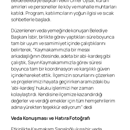
Belde Belediye Başkan Vekili Ömer Uysal, kurum
amirleri ve personeller ile köy ve mahalle muhtarları
katıldı. Program, katılımcıların yoğun ilgisi ve sıcak
sohbetlerle başladı.
Düzenlenen veda yemeğinde konuşan Belediye
Başkanı İsbir, birlikte görev yaptıkları süre boyunca
tam bir uyum ve samimiyet içinde çalıştıklarını
belirterek, “Kaymakamımızla bir mesai
arkadaşlığının ötesinde, adeta bir abi-kardeş gibi
çalıştık, Sayın Kaymakamımızla görev süresi
boyunca tam bir koordinasyon ve karşılıklı güven
içinde hareket ettik. İlçemizin sorunlarını çözerken
ve projelerimizi hayata geçirirken aramızdaki bu
‘abi-kardeş’ hukuku işlerimizi her zaman
kolaylaştırdı. Kendisine ilçemize kazandırdığı
değerler ve verdiği emekler için tüm hemşehrilerim
adına yürekten teşekkür ediyorum” dedi
Veda Konuşması ve Hatıra Fotoğrafı
Etkinlikte Kaymakam Şapaloğlu kısa bir veda