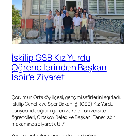
İskilip GSB Kız Yurdu
Öğrencilerinden Başkan
İsbir’e Ziyaret
Çorum’un Ortaköy ilçesi, genç misafirlerini ağırladı.
İskilip Gençlik ve Spor Bakanlığı (GSB) Kız Yurdu
bünyesinde eğitim gören ve kalan üniversite
öğrencileri, Ortaköy Belediye Başkanı Taner İsbir’i
makamında ziyaret etti.*
Yerel yönetimlerin gençlerle olan bağını