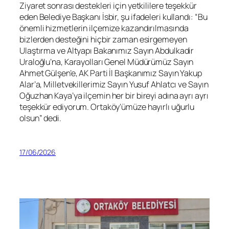
Ziyaret sonrası destekleri için yetkililere teşekkür
eden Belediye Başkanı İsbir, şu ifadeleri kullandı: “Bu
önemli hizmetlerin ilçemize kazandırılmasında
bizlerden desteğini hiçbir zaman esirgemeyen
Ulaştırma ve Altyapı Bakanımız Sayın Abdulkadir
Uraloğlu’na, Karayolları Genel Müdürümüz Sayın
Ahmet Gülşen’e, AK Parti İl Başkanımız Sayın Yakup
Alar’a, Milletvekillerimiz Sayın Yusuf Ahlatcı ve Sayın
Oğuzhan Kaya’ya ilçemin her bir bireyi adına ayrı ayrı
teşekkür ediyorum. Ortaköy’ümüze hayırlı uğurlu
olsun” dedi.
17/06/2026