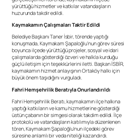
yürüttüğü hizmetler ve katkılar vatandaşların
huzurunda takdir edildi.
Kaymakamın Çalışmaları Taktir Edildi
Belediye Başkanı Taner İsbir, törende yaptığı
konuşmada, Kaymakam Şapaloğlu’nun görev süresi
boyunca ilçede yürüttüğü projeler, sosyal ve idari
çalışmalarda gösterdiği özveri ve halkla kurduğu
güçlü iletişim için teşekkürlerini iletti. Başkan İSBİR,
kaymakamın hizmet anlayışının Ortaköy halkı için
büyük önem taşıdığını vurguladı.
Fahri Hemşehrilik Beratıyla Onurlandırıldı
Fahri Hemşehrilik Beratı, kaymakamın ilçe halkına
yaptığı katkıların ve kamu hizmetlerine gösterdiği
üstün çabanın bir simgesi olarak takdim edildi. İlçe
protokolü ve vatandaşların katılımıyla düzenlenen
tören, Kaymakam Şapaloğlu’nun ilçedeki görev
süresine anlamlı bir veda niteliği kazandırdı.