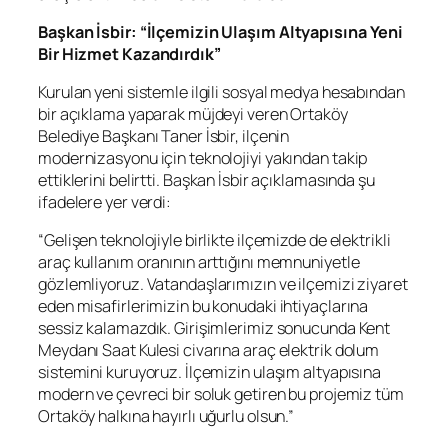
Başkan İsbir: “İlçemizin Ulaşım Altyapısına Yeni
Bir Hizmet Kazandırdık”
Kurulan yeni sistemle ilgili sosyal medya hesabından
bir açıklama yaparak müjdeyi veren Ortaköy
Belediye Başkanı Taner İsbir, ilçenin
modernizasyonu için teknolojiyi yakından takip
ettiklerini belirtti. Başkan İsbir açıklamasında şu
ifadelere yer verdi:
“Gelişen teknolojiyle birlikte ilçemizde de elektrikli
araç kullanım oranının arttığını memnuniyetle
gözlemliyoruz. Vatandaşlarımızın ve ilçemizi ziyaret
eden misafirlerimizin bu konudaki ihtiyaçlarına
sessiz kalamazdık. Girişimlerimiz sonucunda Kent
Meydanı Saat Kulesi civarına araç elektrik dolum
sistemini kuruyoruz. İlçemizin ulaşım altyapısına
modern ve çevreci bir soluk getiren bu projemiz tüm
Ortaköy halkına hayırlı uğurlu olsun.”