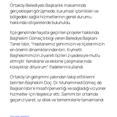
Ortaköy Belediyesi Başkanlık makamında
gerçekleşen görüşmede, kurumsal iş birlikleri ve
bölgedeki sağlık hizmetlerinin genel durumu
hakkında istişarelerde bulunuldu.
İlçe genelinde hayata geçirilen projeler hakkında
Başhekim Gömeç’e bilgi veren Belediye Başkanı
Taner İsbir, “Hastanemiz şehrimizin ve ilçelerimizin
en önemli dinamiklerinden biri. Kıymetli
Başhekimimizin ziyareti bizleri ziyadesiyle mutlu
etmiştir. Kendisine ve ekibine çalışmalarında
kolaylıklar diliyorum” ifadelerini kullandı.
Ortaköy’ün gelişimini yakından takip ettiklerini
belirten Başhekim Doç. Dr. Muhammed Gömeç de
Başkan İsbir’e misafirperverliği ve sağladığı vizyoner
hizmetler için teşekkür etti. Samimi bir ortamda
geçen ziyaret, iyi dilek ve temennilerle tamamlandı.