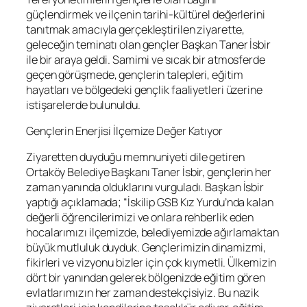
güçlendirmek ve ilçenin tarihi-kültürel değerlerini
tanıtmak amacıyla gerçekleştirilen ziyarette,
geleceğin teminatı olan gençler Başkan Taner İsbir
ile bir araya geldi. Samimi ve sıcak bir atmosferde
geçen görüşmede, gençlerin talepleri, eğitim
hayatları ve bölgedeki gençlik faaliyetleri üzerine
istişarelerde bulunuldu.
Gençlerin Enerjisi İlçemize Değer Katıyor
Ziyaretten duyduğu memnuniyeti dile getiren
Ortaköy Belediye Başkanı Taner İsbir, gençlerin her
zaman yanında olduklarını vurguladı. Başkan İsbir
yaptığı açıklamada; “İskilip GSB Kız Yurdu’nda kalan
değerli öğrencilerimizi ve onlara rehberlik eden
hocalarımızı ilçemizde, belediyemizde ağırlamaktan
büyük mutluluk duyduk. Gençlerimizin dinamizmi,
fikirleri ve vizyonu bizler için çok kıymetli. Ülkemizin
dört bir yanından gelerek bölgenizde eğitim gören
evlatlarımızın her zaman destekçisiyiz. Bu nazik