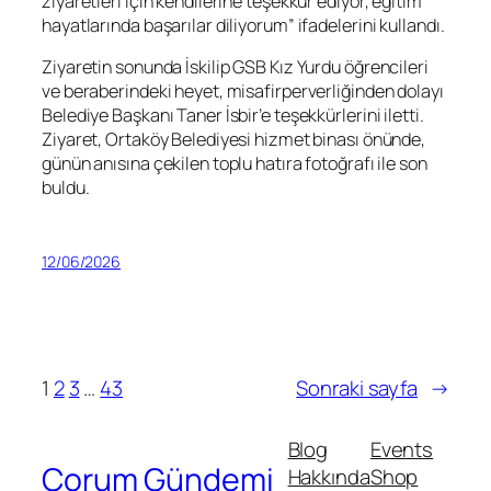
ziyaretleri için kendilerine teşekkür ediyor, eğitim
hayatlarında başarılar diliyorum” ifadelerini kullandı.
Ziyaretin sonunda İskilip GSB Kız Yurdu öğrencileri
ve beraberindeki heyet, misafirperverliğinden dolayı
Belediye Başkanı Taner İsbir’e teşekkürlerini iletti.
Ziyaret, Ortaköy Belediyesi hizmet binası önünde,
günün anısına çekilen toplu hatıra fotoğrafı ile son
buldu.
12/06/2026
1
2
3
…
43
Sonraki sayfa
→
Blog
Events
Çorum Gündemi
Hakkında
Shop