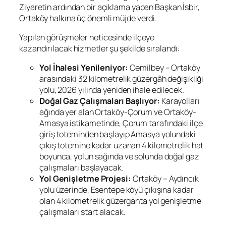
Ziyaretin ardından bir açıklama yapan Başkan İsbir,
Ortaköy halkına üç önemli müjde verdi.
Yapılan görüşmeler neticesinde ilçeye
kazandırılacak hizmetler şu şekilde sıralandı:
Yol İhalesi Yenileniyor:
Cemilbey – Ortaköy
arasındaki 32 kilometrelik güzergâh değişikliği
yolu, 2026 yılında yeniden ihale edilecek.
Doğal Gaz Çalışmaları Başlıyor:
Karayolları
ağında yer alan Ortaköy-Çorum ve Ortaköy-
Amasya istikametinde, Çorum tarafındaki ilçe
giriş toteminden başlayıp Amasya yolundaki
çıkış totemine kadar uzanan 4 kilometrelik hat
boyunca, yolun sağında ve solunda doğal gaz
çalışmaları başlayacak.
Yol Genişletme Projesi:
Ortaköy – Aydıncık
yolu üzerinde, Esentepe köyü çıkışına kadar
olan 4 kilometrelik güzergahta yol genişletme
çalışmaları start alacak.