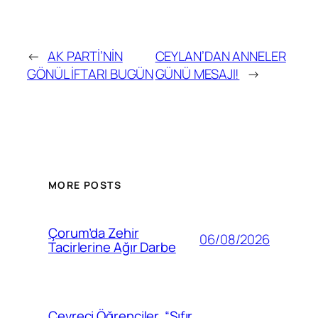
←
AK PARTİ’NİN
CEYLAN’DAN ANNELER
GÖNÜL İFTARI BUGÜN
GÜNÜ MESAJI!
→
MORE POSTS
Çorum’da Zehir
06/08/2026
Tacirlerine Ağır Darbe
Çevreci Öğrenciler, “Sıfır