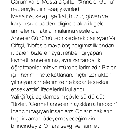
Çorum Valisi Mustafa Çiftçi, “Anneler Günü”
nedeniyle bir mesaj yayınladı.
Mesajına, sevgi, şefkat, huzur, güven ve
karşılıksız dua denildiğinde akla ilk gelen
annelerin, hatırlanmalarına vesile olan
Anneler Günü’nü tebrik ederek başlayan Vali
Çiftçi, “Nefes almaya başladığımız ilk andan
itibaren bizlere hayat rehberliği yapan
kıymetli annelerimiz, aynı zamanda ilk
öğretmenlerimiz ve mürebbilerimizdir. Bizler
için her mihnete katlanan, hiçbir zorluktan
yılmayan annelerimize ne kadar teşekkür
etsek azdır” ifadelerini kullandı.
Vali Çiftçi, açıklamasını şöyle sürdürdü;
“Bizler, “Cennet annelerin ayakları altındadır”
inancını taşıyan insanlarız. Onların haklarını
hiçbir zaman ödeyemeyeceğimizin
bilincindeyiz. Onlara sevgi ve hürmet