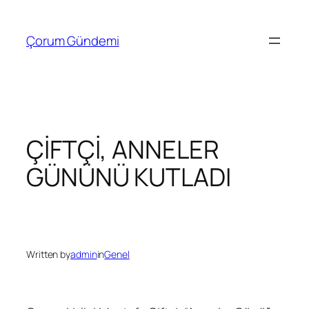
İçeriğe
geç
Çorum Gündemi
ÇİFTÇİ, ANNELER
GÜNÜNÜ KUTLADI
Written by
admin
in
Genel