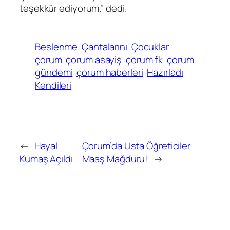
teşekkür ediyorum.” dedi.
Beslenme
Çantalarını
Çocuklar
çorum
çorum asayiş
çorum fk
çorum
gündemi
çorum haberleri
Hazırladı
Kendileri
←
Hayal
Çorum’da Usta Öğreticiler
Kumaş Açıldı
Maaş Mağduru!
→