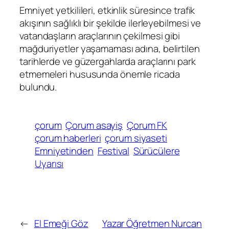
Emniyet yetkilileri, etkinlik süresince trafik
akışının sağlıklı bir şekilde ilerleyebilmesi ve
vatandaşların araçlarının çekilmesi gibi
mağduriyetler yaşamaması adına, belirtilen
tarihlerde ve güzergahlarda araçlarını park
etmemeleri hususunda önemle ricada
bulundu.
çorum
Çorum asayiş
Çorum FK
çorum haberleri
çorum siyaseti
Emniyetinden
Festival
Sürücülere
Uyarısı
←
El Emeği Göz
Yazar Öğretmen Nurcan