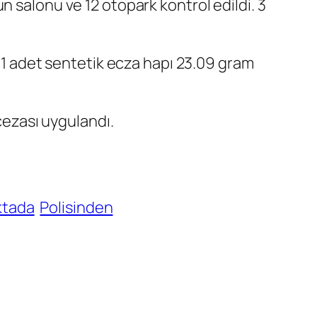
 salonu ve 12 otopark kontrol edildi. 3
201 adet sentetik ecza hapı 23.09 gram
 cezası uygulandı.
ktada
Polisinden