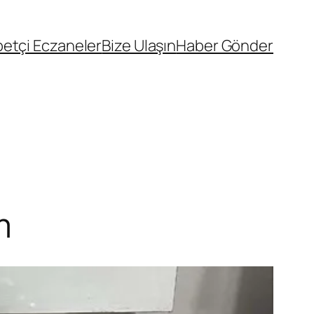
etçi Eczaneler
Bize Ulaşın
Haber Gönder
m