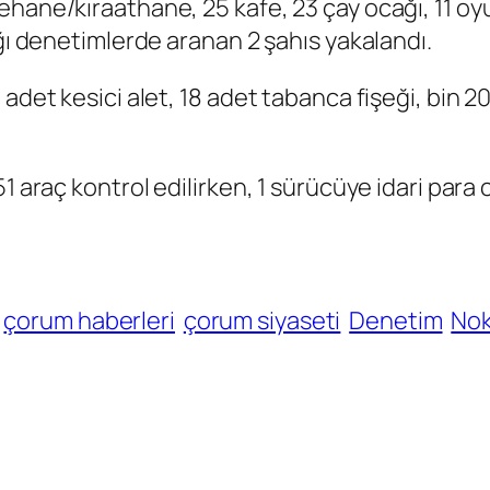
hane/kıraathane, 25 kafe, 23 çay ocağı, 11 oyun
ığı denetimlerde aranan 2 şahıs yakalandı.
 adet kesici alet, 18 adet tabanca fişeği, bin 
1 araç kontrol edilirken, 1 sürücüye idari para
çorum haberleri
çorum siyaseti
Denetim
No