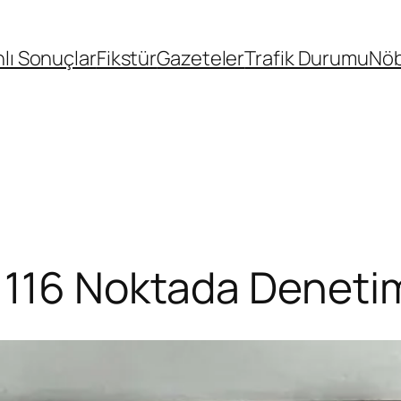
lı Sonuçlar
Fikstür
Gazeteler
Trafik Durumu
Nöb
 116 Noktada Deneti