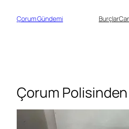
İçeriğe
geç
Çorum Gündemi
Burçlar
Can
Çorum Polisinden