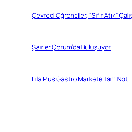
Çevreci Öğrenciler, “Sıfır Atık” Çal
Şairler Çorum’da Buluşuyor
Lila Plus Gastro Markete Tam Not