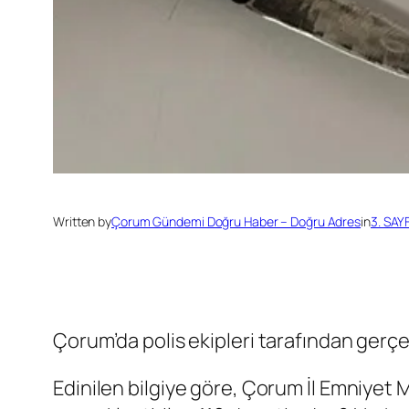
Written by
Çorum Gündemi Doğru Haber – Doğru Adres
in
3. SAY
Çorum’da polis ekipleri tarafından gerçe
Edinilen bilgiye göre, Çorum İl Emniyet 