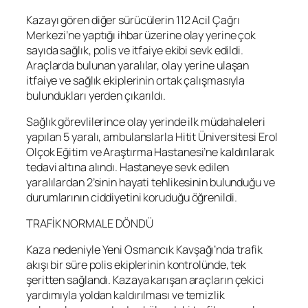
Kazayı gören diğer sürücülerin 112 Acil Çağrı
Merkezi’ne yaptığı ihbar üzerine olay yerine çok
sayıda sağlık, polis ve itfaiye ekibi sevk edildi.
Araçlarda bulunan yaralılar, olay yerine ulaşan
itfaiye ve sağlık ekiplerinin ortak çalışmasıyla
bulundukları yerden çıkarıldı.
Sağlık görevlilerince olay yerinde ilk müdahaleleri
yapılan 5 yaralı, ambulanslarla Hitit Üniversitesi Erol
Olçok Eğitim ve Araştırma Hastanesi’ne kaldırılarak
tedavi altına alındı. Hastaneye sevk edilen
yaralılardan 2’sinin hayati tehlikesinin bulunduğu ve
durumlarının ciddiyetini koruduğu öğrenildi.
TRAFİK NORMALE DÖNDÜ
Kaza nedeniyle Yeni Osmancık Kavşağı’nda trafik
akışı bir süre polis ekiplerinin kontrolünde, tek
şeritten sağlandı. Kazaya karışan araçların çekici
yardımıyla yoldan kaldırılması ve temizlik