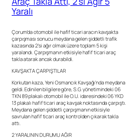
Araç Takla Attı, 2’si Ağır 5
Yaralı
Çorum’da otomobil ile hafif ticari aracın kavşakta
çarpışması sonucu meydana gelen şiddetli trafik
kazasında 2’si ağır olmak üzere toplam 5 kişi
yaralandı. Çarpışmanın etkisiyle hafif ticari araç
takla atarak ancak durabildi.
KAVŞAKTA ÇARPIŞTILAR
Korkutan kaza, Yeni Osmancık Kavşağı’nda meydana
geldi. Edinilen bilgilere göre, S.G. yönetimindeki 06
TKN 89 plakalı otomobil ile O.U. idaresindeki 06 YKD
13 plakalı hafif ticari araç kavşak noktasında çarpıştı.
Meydana gelen şiddetli çarpışmanın etkisiyle
savrulan hafif ticari araç kontrolden çıkarak takla
attı.
2 YARALININ DURUMU AĞIR