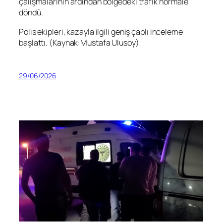
çalışmalarının ardından bölgedeki trafik normale
döndü.
Polis ekipleri, kazayla ilgili geniş çaplı inceleme
başlattı. (Kaynak:Mustafa Ulusoy)
29/06/2026