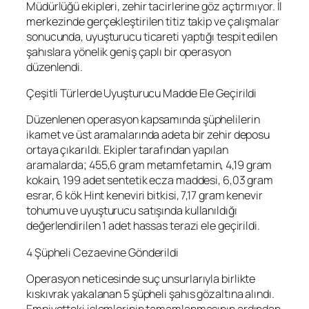
Müdürlüğü ekipleri, zehir tacirlerine göz açtırmıyor. İl
merkezinde gerçekleştirilen titiz takip ve çalışmalar
sonucunda, uyuşturucu ticareti yaptığı tespit edilen
şahıslara yönelik geniş çaplı bir operasyon
düzenlendi.
Çeşitli Türlerde Uyuşturucu Madde Ele Geçirildi
Düzenlenen operasyon kapsamında şüphelilerin
ikamet ve üst aramalarında adeta bir zehir deposu
ortaya çıkarıldı. Ekipler tarafından yapılan
aramalarda; 455,6 gram metamfetamin, 4,19 gram
kokain, 199 adet sentetik ecza maddesi, 6,03 gram
esrar, 6 kök Hint keneviri bitkisi, 7,17 gram kenevir
tohumu ve uyuşturucu satışında kullanıldığı
değerlendirilen 1 adet hassas terazi ele geçirildi.
4 Şüpheli Cezaevine Gönderildi
Operasyon neticesinde suç unsurlarıyla birlikte
kıskıvrak yakalanan 5 şüpheli şahıs gözaltına alındı.
Emniyetteki işlemlerinin tamamlanmasının ardından