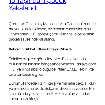
13 Yaşındaki Çocuk
Yakalandı
Çorum’un Gülabibey Mahallesi Ata Caddesi üzerinde
meydana gelen olayda, bir binanın bahçesine giren
13 yaşındaki H.E., görevli çarşı ve mahalle bekçisinin
dikkati sayesinde yakalandı.
Bekçinin Dikkati Olayı Ortaya Çıkardı
Edinilen bilgilere göre olay, Mert Pide civarında
bulunan bir binanın bahçesinde yaşandı. İddiaya göre
H.E., yanında abisi olduğu belirtilen E.M.E. ile birlikte
bina bahçesine girdi.
Durumu fark eden izinli çarşı ve mahalle bekçisi, olay
yerine müdahale etti. Bekçinin dikkati sayesinde H.E.
kısa sürede yakalanırken, E.M.E. ise olay yerinden
kaçarak uzaklaştı.