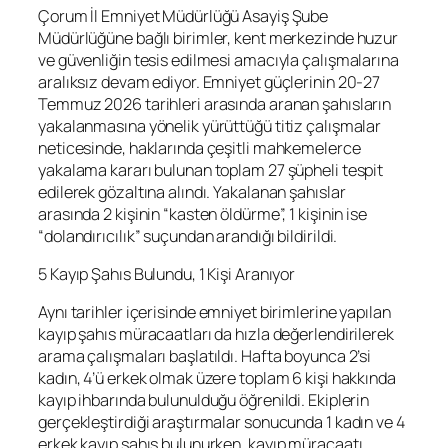
Çorum İl Emniyet Müdürlüğü Asayiş Şube
Müdürlüğüne bağlı birimler, kent merkezinde huzur
ve güvenliğin tesis edilmesi amacıyla çalışmalarına
aralıksız devam ediyor. Emniyet güçlerinin 20-27
Temmuz 2026 tarihleri arasında aranan şahısların
yakalanmasına yönelik yürüttüğü titiz çalışmalar
neticesinde, haklarında çeşitli mahkemelerce
yakalama kararı bulunan toplam 27 şüpheli tespit
edilerek gözaltına alındı. Yakalanan şahıslar
arasında 2 kişinin “kasten öldürme”, 1 kişinin ise
“dolandırıcılık” suçundan arandığı bildirildi.
5 Kayıp Şahıs Bulundu, 1 Kişi Aranıyor
Aynı tarihler içerisinde emniyet birimlerine yapılan
kayıp şahıs müracaatları da hızla değerlendirilerek
arama çalışmaları başlatıldı. Hafta boyunca 2’si
kadın, 4’ü erkek olmak üzere toplam 6 kişi hakkında
kayıp ihbarında bulunulduğu öğrenildi. Ekiplerin
gerçekleştirdiği araştırmalar sonucunda 1 kadın ve 4
erkek kayıp şahıs bulunurken, kayıp müracaatı