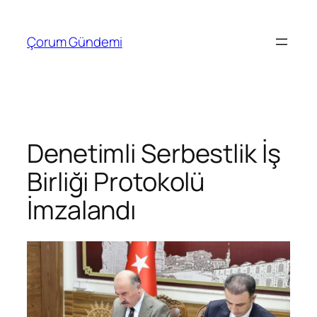
İçeriğe
geç
Çorum Gündemi
Denetimli Serbestlik İş
Birliği Protokolü
İmzalandı