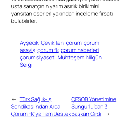
usta sanatçının yarım asırlık birikimini
yansıtan eserleri yakından inceleme fırsatı
bulabilirler.
Ayşecik
Çevik’ten
çorum
çorum
asayiş
çorum fk
çorum haberleri
çorum siyaseti
Muhteşem
Nilgün
Sergi
←
Türk Sağlık-İş
ÇESOB Yönetimine
Sendikası’ndan Arca
Sungurlu’dan 3
Çorum FK’ya Tam Destek
Başkan Girdi
→