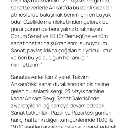
taşımaya odaklandım. 26. kişisel sergimde,
sanatseverlerle Ankara’da bu denli sıcak bir
atmosferde buluşmak benim için en büyük
ödül. Özellikle memleketimden gelerek bu
gurur günümde beni yalnız bırakmayan
Çorum Sanat ve Kültür Derneği’ne ve tüm
sanat dostlarına şükranlarımı sunuyorum.
Sanat, paylaşıldıkça çoğalan bir yolculuktur
ve ben bu yolculuğun her anı için
minnettarım.”
Sanatseverler İçin Ziyaret Takvimi
Ankara’daki sanat duraklarından biri haline
gelen bu anlamlı sergi, 23 Mayıs tarihine
kadar Ankara Sevgi Sanat Galerisi’nde
ziyaretçilerini ağırlamaya devam edecek.
Sanat tutkunları; Pazar ve Pazartesi günleri
hariç, haftanın diğer tüm günlerinde 11.00 ile
19.00 saatleri arasında galeriyi ziyaret ederek