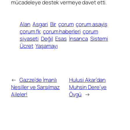
mücadeleye destek vermeye davet etti.
Alan
Asgari
Bir
çorum
çorum asayiş
çorum fk
çorum haberleri
çorum
siyaseti
Değil
Esas
İnsanca
Sistemi
Ücret
Yaşamayı
←
Gazze’de İmanlı
Hulusi Akar’dan
Nesiller ve Sarsılmaz
Muhsin Dere’ye
Aileler!
Övgü
→