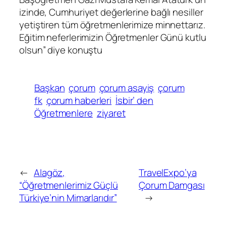
izinde, Cumhuriyet değerlerine bağlı nesiller
yetiştiren tüm öğretmenlerimize minnettarız.
Eğitim neferlerimizin Öğretmenler Günü kutlu
olsun” diye konuştu
Başkan
çorum
çorum asayiş
çorum
fk
çorum haberleri
İsbir’ den
Öğretmenlere
ziyaret
←
Alagöz,
TravelExpo’ya
“Öğretmenlerimiz Güçlü
Çorum Damgası
Türkiye’nin Mimarlarıdır”
→