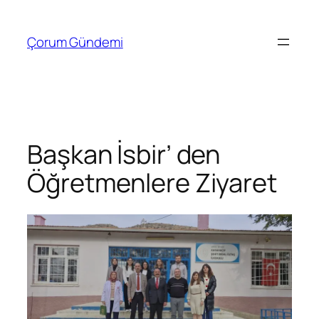
İçeriğe
geç
Çorum Gündemi
Başkan İsbir’ den
Öğretmenlere Ziyaret