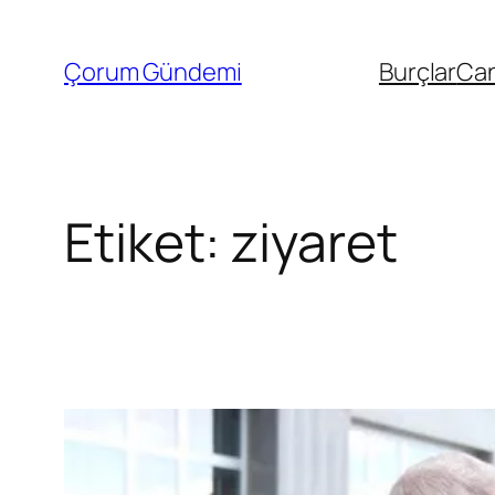
İçeriğe
geç
Çorum Gündemi
Burçlar
Can
Etiket:
ziyaret