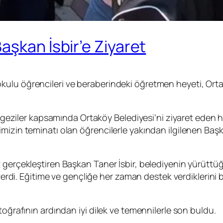
aşkan İsbir’e Ziyaret
ulu öğrencileri ve beraberindeki öğretmen heyeti, Orta
el geziler kapsamında Ortaköy Belediyesi’ni ziyaret eden 
mizin teminatı olan öğrencilerle yakından ilgilenen Baş
gerçekleştiren Başkan Taner İsbir, belediyenin yürüttüğü 
 verdi. Eğitime ve gençliğe her zaman destek verdiklerini b
toğrafının ardından iyi dilek ve temennilerle son buldu.