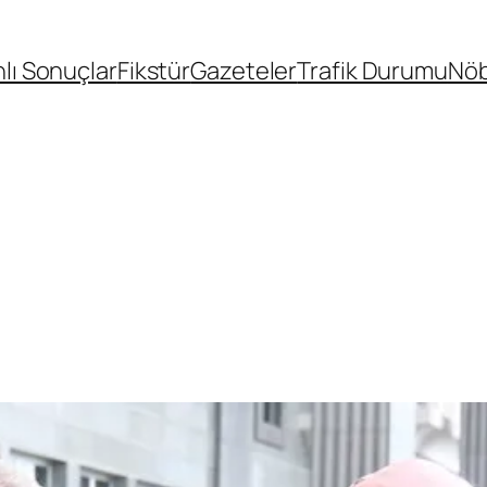
lı Sonuçlar
Fikstür
Gazeteler
Trafik Durumu
Nöb