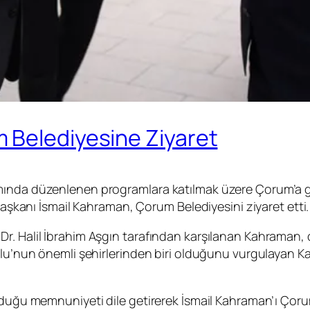
 Belediyesine Ziyaret
mında düzenlenen programlara katılmak üzere Çorum’a g
 Başkanı İsmail Kahraman, Çorum Belediyesini ziyaret etti.
Dr. Halil İbrahim Aşgın tarafından karşılanan Kahraman
olu’nun önemli şehirlerinden biri olduğunu vurgulayan K
uyduğu memnuniyeti dile getirerek İsmail Kahraman’ı Çor