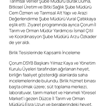
Tarımsal Veriler Şube Müdürü Burak Durna,
Bitkisel Üretim ve Bitki Sağlık Şube Müdürü
Cem Özmen ve Tarımsal Alt Yapı ve Arazi
Değerlendirme Şube Müdürü Vural Çatıkkaya
eşlik etti. Ziyaret programında ayrıca Çorum İl
Tarım ve Orman Müdür Yardımcısı İsmail Çitil
ve Koordinasyon Şube Müdürü Arzu Özkader
de yer aldı.
Birlik Tesislerinde Kapsamlı İnceleme
Çorum DSYB Başkanı Yılmaz Kaya ve Yönetim
Kurulu Üyeleri tarafından ağırlanan heyet,
birliğin faaliyet gösterdiği alanlarda saha
incelemelerinde bulundu. Birlik hizmet binası
başta olmak üzere; süt toplama merkezi,
laboratuvar, tarım market ve Hanımeli Yöresel
Market’i gezen Düzce İl Tarım ve Orman
Müdürü Esra Uzun ve beraberindeki heyet,