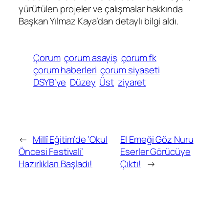
yürütülen projeler ve çalışmalar hakkında
Başkan Yılmaz Kaya’dan detaylı bilgi aldı.
Çorum
çorum asayiş
çorum fk
çorum haberleri
çorum siyaseti
DSYB’ye
Düzey
Üst
ziyaret
←
Millî Eğitim’de ‘Okul
El Emeği Göz Nuru
Öncesi Festivali’
Eserler Görücüye
Hazırlıkları Başladı!
Çıktı!
→