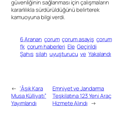
güvenliğinin sağlanması için çalışmaların
kararlılıkla sürdürüldüğünü belirterek
kamuoyuna bilgi verdi.
6 Aranan
çorum
çorum asayiş
çorum
fk
çorum haberleri
Ele
Geçirildi
Şahıs
silah
uyuşturucu
ve
Yakalandı
←
‘Âşık Kara
Emniyet ve Jandarma
Musa Külliyatı”
Teşkilatına 123 Yeni Araç
Yayımlandı
Hizmete Alındı
→