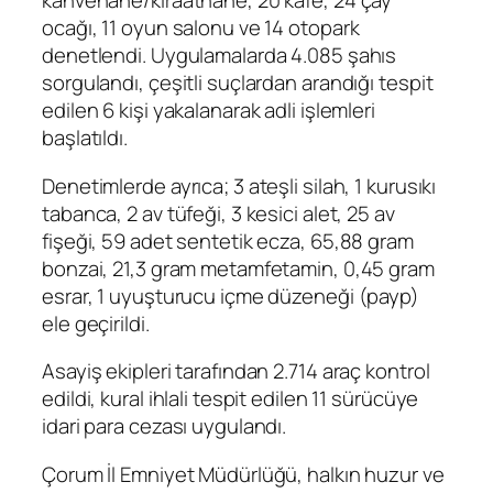
kahvehane/kıraathane, 20 kafe, 24 çay
ocağı, 11 oyun salonu ve 14 otopark
denetlendi. Uygulamalarda 4.085 şahıs
sorgulandı, çeşitli suçlardan arandığı tespit
edilen 6 kişi yakalanarak adli işlemleri
başlatıldı.
Denetimlerde ayrıca; 3 ateşli silah, 1 kurusıkı
tabanca, 2 av tüfeği, 3 kesici alet, 25 av
fişeği, 59 adet sentetik ecza, 65,88 gram
bonzai, 21,3 gram metamfetamin, 0,45 gram
esrar, 1 uyuşturucu içme düzeneği (payp)
ele geçirildi.
Asayiş ekipleri tarafından 2.714 araç kontrol
edildi, kural ihlali tespit edilen 11 sürücüye
idari para cezası uygulandı.
Çorum İl Emniyet Müdürlüğü, halkın huzur ve