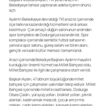
Belediyeye tahsisi yaptırarak adeta ilçenin önünü
açtı.
Aydın’ın Belediyeye devraldığı TKİ arazisi içerisinde
ilçe halkına kazandırdığı hizmetlerin ardı arkası
kesilmiyor. Çok amaçlı düğün salonunun ardından
spor kompleksi de Dodurga’ya kazandırıldı. Spor
kompleksi içerisinde sentetik futbol sahasının
yanısıra spor salonu, güreş salahı ve tören alanı,
gençlik ve kadın kültür merkezi tamamlandı.
Arazi içerisinde Belediye Başkanı Aydın’ın hayalini
kurduğu bir önemli hizmet ise Millet Bahçesi oldu.
Millet Bahçesi ile ilgili de çalışmalara start verildi.
Başkan Aydın, 47 dönüm büyüklüğünde millet
bahçesi için çalışmaları yakından takip ediyor. Millet
Bahçesi içerisinde millet kıraathanesi, Dodurga
Obası Çadırı, yürüyüş yolları, bisiklet yolları, piknik
alanları, kadın erkek mescidi, çocuk emzirme
odaları, çadır kamp alanları, karavan kamp alanları,