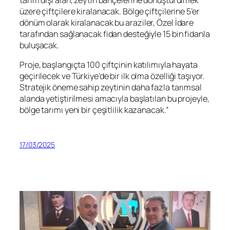
tarım dışı alan, zeytin bahçelerine dönüştürülmek
üzere çiftçilere kiralanacak. Bölge çiftçilerine 5’er
dönüm olarak kiralanacak bu araziler, Özel İdare
tarafından sağlanacak fidan desteğiyle 15 bin fidanla
buluşacak.
Proje, başlangıçta 100 çiftçinin katılımıyla hayata
geçirilecek ve Türkiye’de bir ilk olma özelliği taşıyor.
Stratejik öneme sahip zeytinin daha fazla tarımsal
alanda yetiştirilmesi amacıyla başlatılan bu projeyle,
bölge tarımı yeni bir çeşitlilik kazanacak.”
17/03/2025