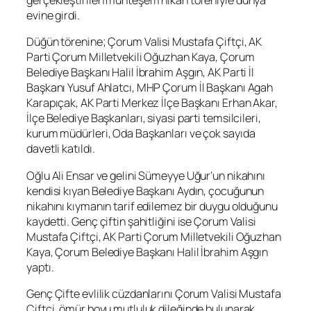
gerçekleştirilen muhteşem nikah töreniyle dünya
evine girdi.
Düğün törenine; Çorum Valisi Mustafa Çiftçi, AK
Parti Çorum Milletvekili Oğuzhan Kaya, Çorum
Belediye Başkanı Halil İbrahim Aşgın, AK Parti İl
Başkanı Yusuf Ahlatcı, MHP Çorum İl Başkanı Agah
Karapıçak, AK Parti Merkez İlçe Başkanı Erhan Akar,
İlçe Belediye Başkanları, siyasi parti temsilcileri,
kurum müdürleri, Oda Başkanları ve çok sayıda
davetli katıldı.
Oğlu Ali Ensar ve gelini Sümeyye Uğur’un nikahını
kendisi kıyan Belediye Başkanı Aydın, çocuğunun
nikahını kıymanın tarif edilemez bir duygu olduğunu
kaydetti. Genç çiftin şahitliğini ise Çorum Valisi
Mustafa Çiftçi, AK Parti Çorum Milletvekili Oğuzhan
Kaya, Çorum Belediye Başkanı Halil İbrahim Aşgın
yaptı.
Genç Çifte evlilik cüzdanlarını Çorum Valisi Mustafa
Çiftçi, ömür boyu mutluluk dileğinde bulunarak