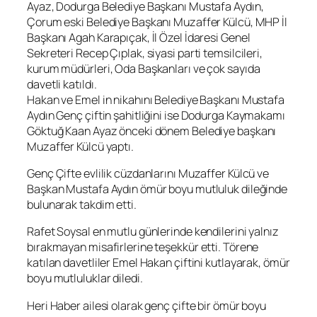
Ayaz, Dodurga Belediye Başkanı Mustafa Aydın,
Çorum eski Belediye Başkanı Muzaffer Külcü, MHP İl
Başkanı Agah Karapıçak, İl Özel İdaresi Genel
Sekreteri Recep Çıplak, siyasi parti temsilcileri,
kurum müdürleri, Oda Başkanları ve çok sayıda
davetli katıldı.
Hakan ve Emel in nikahını Belediye Başkanı Mustafa
Aydın Genç çiftin şahitliğini ise Dodurga Kaymakamı
Göktuğ Kaan Ayaz önceki dönem Belediye başkanı
Muzaffer Külcü yaptı.
Genç Çifte evlilik cüzdanlarını Muzaffer Külcü ve
Başkan Mustafa Aydın ömür boyu mutluluk dileğinde
bulunarak takdim etti.
Rafet Soysal en mutlu günlerinde kendilerini yalnız
bırakmayan misafirlerine teşekkür etti. Törene
katılan davetliler Emel Hakan çiftini kutlayarak, ömür
boyu mutluluklar diledi.
Heri Haber ailesi olarak genç çifte bir ömür boyu