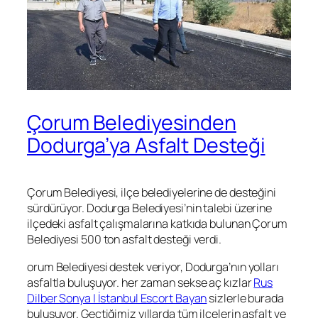
Çorum Belediyesinden
Dodurga’ya Asfalt Desteği
Çorum Belediyesi, ilçe belediyelerine de desteğini
sürdürüyor. Dodurga Belediyesi’nin talebi üzerine
ilçedeki asfalt çalışmalarına katkıda bulunan Çorum
Belediyesi 500 ton asfalt desteği verdi.
orum Belediyesi destek veriyor, Dodurga’nın yolları
asfaltla buluşuyor. her zaman sekse aç kızlar
Rus
Dilber Sonya | İstanbul Escort Bayan
sizlerle burada
bulusuyor. Geçtiğimiz yıllarda tüm ilçelerin asfalt ve