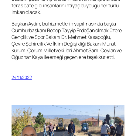
teras cafe gibi insanların ihtiyaç duyduğu her türlü
imkan olacak.
Başkan Aydın, bu hizmetlerin yapılmasında başta
Cumhurbaşkanı Recep Tayyip Erdoğan olmak üzere
Gençlik ve Spor Bakanı Dr. Mehmet Kasapoğlu,
Çevre Şehircilik Ve İklim Değişikliği Bakanı Murat
Kurum, Çorum Milletvekilleri Ahmet Sami Ceylan ve
Oğuzhan Kaya ile emeği geçenlere teşekkür etti.
24/11/2022