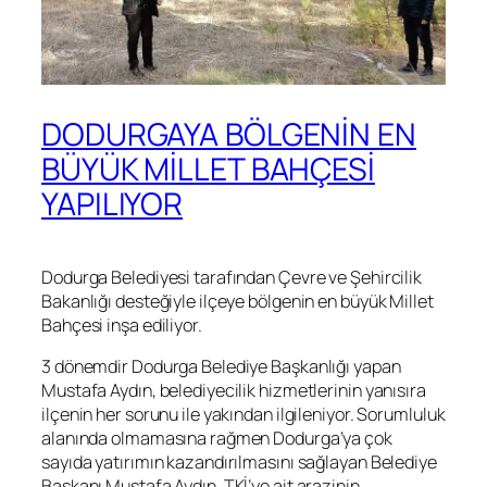
DODURGAYA BÖLGENİN EN
BÜYÜK MİLLET BAHÇESİ
YAPILIYOR
Dodurga Belediyesi tarafından Çevre ve Şehircilik
Bakanlığı desteğiyle ilçeye bölgenin en büyük Millet
Bahçesi inşa ediliyor.
3 dönemdir Dodurga Belediye Başkanlığı yapan
Mustafa Aydın, belediyecilik hizmetlerinin yanısıra
ilçenin her sorunu ile yakından ilgileniyor. Sorumluluk
alanında olmamasına rağmen Dodurga’ya çok
sayıda yatırımın kazandırılmasını sağlayan Belediye
Başkanı Mustafa Aydın, TKİ’ye ait arazinin