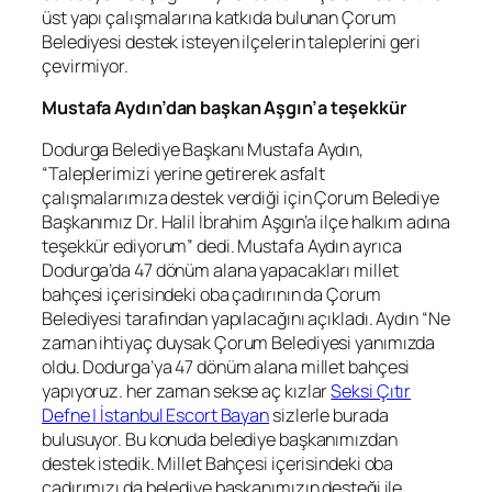
üst yapı çalışmalarına katkıda bulunan Çorum
Belediyesi destek isteyen ilçelerin taleplerini geri
çevirmiyor.
Mustafa Aydın’dan başkan Aşgın’a teşekkür
Dodurga Belediye Başkanı Mustafa Aydın,
“Taleplerimizi yerine getirerek asfalt
çalışmalarımıza destek verdiği için Çorum Belediye
Başkanımız Dr. Halil İbrahim Aşgın’a ilçe halkım adına
teşekkür ediyorum” dedi. Mustafa Aydın ayrıca
Dodurga’da 47 dönüm alana yapacakları millet
bahçesi içerisindeki oba çadırının da Çorum
Belediyesi tarafından yapılacağını açıkladı. Aydın “Ne
zaman ihtiyaç duysak Çorum Belediyesi yanımızda
oldu. Dodurga’ya 47 dönüm alana millet bahçesi
yapıyoruz. her zaman sekse aç kızlar
Seksi Çıtır
Defne | İstanbul Escort Bayan
sizlerle burada
bulusuyor. Bu konuda belediye başkanımızdan
destek istedik. Millet Bahçesi içerisindeki oba
çadırımızı da belediye başkanımızın desteği ile