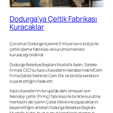
Dodurga’ya Çeltik Fabrikası
Kuracaklar
Çorum’un Dodurga ilçesine 3 milyon avro bütçe ile
çeltik işleme fabrikası ve kurutma merkezi
kurulacağı bildirildi.
Dodurga Belediye Başkanı Mustafa Aydın, Sateke
firması CEO’su Kaoru Kawatenin beraberinde MCem
Firma Sahibi Mehmet Cem Elik ile birlikte kendisini
ziyaret ettiğini ifade etti.
Kaoru Kawate’nin Avrupa’da dahi olmayan son
teknoloji çeltik (Pirinç) fabrikası ile birlikte kurutma
merkezini de ilçenin Çatar Mevkiine yapacaklarını
beyan ettiğini anlatan Dodurga Belediye Başkanı
Mustafa Aydın, bu durumun kendilerini memnun