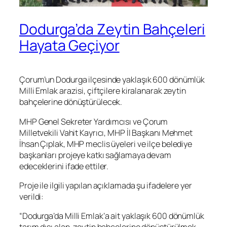
Dodurga’da Zeytin Bahçeleri
Hayata Geçiyor
Çorum’un Dodurga ilçesinde yaklaşık 600 dönümlük
Milli Emlak arazisi, çiftçilere kiralanarak zeytin
bahçelerine dönüştürülecek.
MHP
Genel Sekreter Yardımcısı ve Çorum
Milletvekili Vahit Kayrıcı, MHP İl Başkanı Mehmet
İhsan Çıplak, MHP meclis üyeleri ve ilçe belediye
başkanları projeye katkı sağlamaya devam
edeceklerini ifade ettiler.
Proje ile ilgili yapılan açıklamada şu ifadelere yer
verildi:
“Dodurga’da Milli Emlak’a ait yaklaşık 600 dönümlük