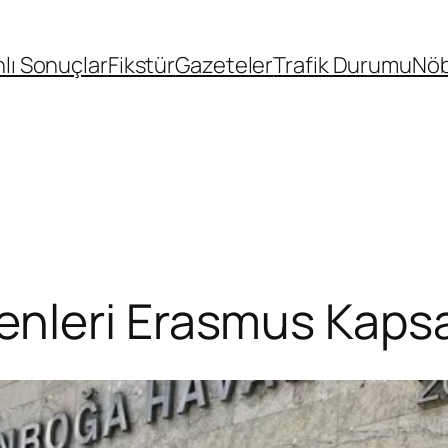
lı Sonuçlar
Fikstür
Gazeteler
Trafik Durumu
Nöb
nleri Erasmus Kapsa