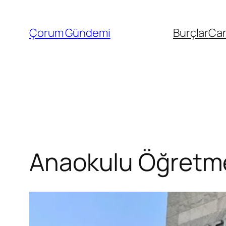
İçeriğe
geç
Çorum Gündemi
Burçlar
Can
Anaokulu Öğretme