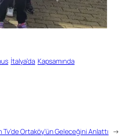
mus
İtalya’da
Kapsamında
on Tv’de Ortaköy’ün Geleceğini Anlattı
→