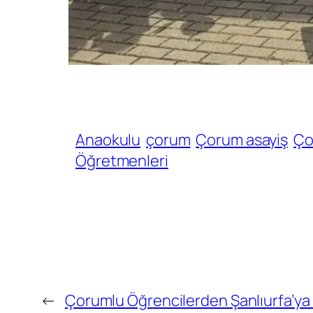
Anaokulu
çorum
Çorum asayiş
Ço
Öğretmenleri
←
Çorumlu Öğrencilerden Şanlıurfa’ya 