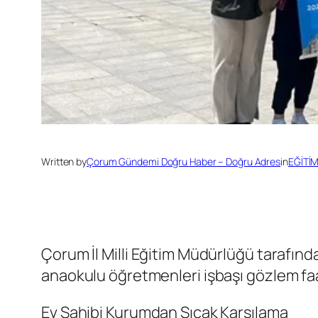
Written by
Çorum Gündemi Doğru Haber – Doğru Adres
in
EĞİTİ
Çorum İl Milli Eğitim Müdürlüğü tarafın
anaokulu öğretmenleri işbaşı gözlem faal
Ev Sahibi Kurumdan Sıcak Karşılama