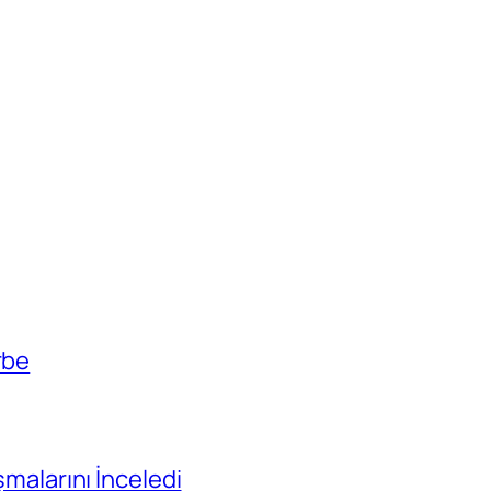
rbe
ışmalarını İnceledi