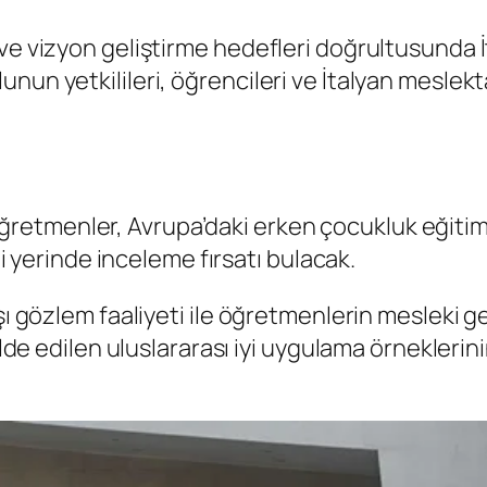
ve vizyon geliştirme hedefleri doğrultusunda İt
nun yetkilileri, öğrencileri ve İtalyan meslekt
etmenler, Avrupa’daki erken çocukluk eğitimi 
ini yerinde inceleme fırsatı bulacak.
şı gözlem faaliyeti ile öğretmenlerin mesleki g
 elde edilen uluslararası iyi uygulama örnekler