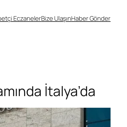
etçi Eczaneler
Bize Ulaşın
Haber Gönder
mında İtalya’da