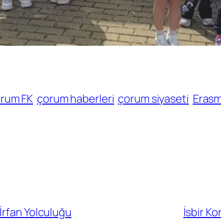
rum FK
çorum haberleri
çorum siyaseti
Eras
İrfan Yolculuğu
İsbir K