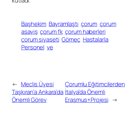
kutladı.
Başhekim
Bayramlaştı
çorum
çorum
asayiş
çorum fk
çorum haberleri
çorum siyaseti
Gömeç
Hastalarla
Personel
ve
←
Meclis Üyesi
Çorumlu Eğitimcilerden
Taşkıran’a Ankara’da
İtalya’da Önemli
Önemli Görev
Erasmus+Projesi
→