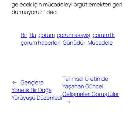
gelecek için mücadeleyi örgütlemekten geri
durmuyoruz.” dedi.
Bir
Bu
çorum
çorum asayiş
çorum fk
çorum haberleri
Günüdür
Mücadele
Tarımsal Üretimde
←
Gençlere
Yaşanan Güncel
Yönelik Bir Doğa
Gelişmeleri Görüştüler
Yürüyüşü Düzenledi
→