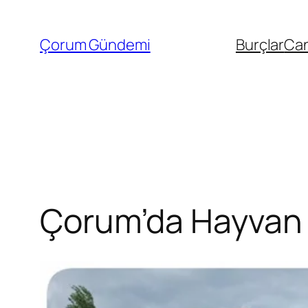
İçeriğe
geç
Çorum Gündemi
Burçlar
Can
Çorum’da Hayvan S