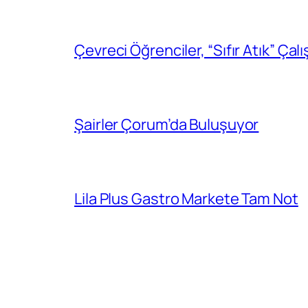
Çevreci Öğrenciler, “Sıfır Atık” Çal
Şairler Çorum’da Buluşuyor
Lila Plus Gastro Markete Tam Not