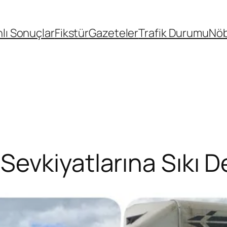
lı Sonuçlar
Fikstür
Gazeteler
Trafik Durumu
Nöb
evkiyatlarına Sıkı 