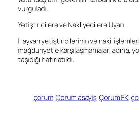
vurguladı.
Yetiştiricilere ve Nakliyecilere Uyarı
Hayvan yetiştiricilerinin ve nakil işleml
mağduriyetle karşılaşmamaları adına, yo
taşıdığı hatırlatıldı.
çorum
Çorum asayiş
Çorum FK
ço