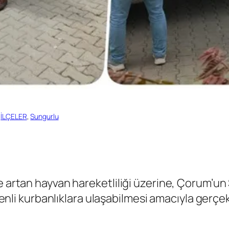
 
İLÇELER
, 
Sungurlu
te artan hayvan hareketliliği üzerine, Çorum’u
üvenli kurbanlıklara ulaşabilmesi amacıyla gerçek