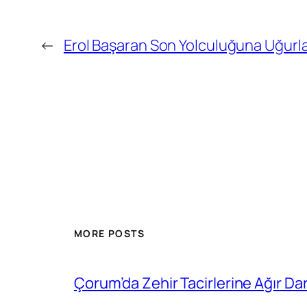
←
Erol Başaran Son Yolculuğuna Uğurl
MORE POSTS
Çorum’da Zehir Tacirlerine Ağır Da