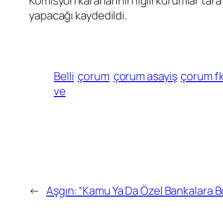
Komisyon kararlarının ilgili kurumlar ta
yapacağı kaydedildi.
Belli
çorum
çorum asayiş
çorum f
ve
←
Aşgın: “Kamu Ya Da Özel Bankalara 