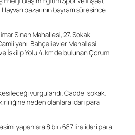
 Enerji Ulaşım Eğitim Spor ve İnşaat
di. Hayvan pazarının bayram süresince
imar Sinan Mahallesi, 27. Sokak
amii yanı, Bahçelievler Mahallesi,
 ve İskilip Yolu 4. km’de bulunan Çorum
 kesileceği vurgulandı. Cadde, sokak,
irliliğine neden olanlara idari para
imi yapanlara 8 bin 687 lira idari para