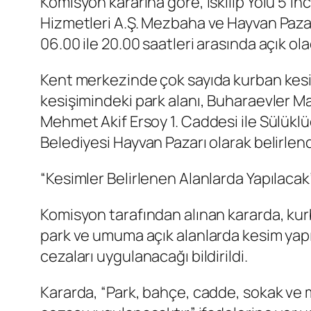
Komisyon kararına göre, İskilip Yolu 5’i
Hizmetleri A.Ş. Mezbaha ve Hayvan Pazarı
06.00 ile 20.00 saatleri arasında açık ol
Kent merkezinde çok sayıda kurban kesim
kesişimindeki park alanı, Buharaevler Ma
Mehmet Akif Ersoy 1. Caddesi ile Sülüklü
Belediyesi Hayvan Pazarı olarak belirlend
“Kesimler Belirlenen Alanlarda Yapılacak
Komisyon tarafından alınan kararda, kur
park ve umuma açık alanlarda kesim yapılm
cezaları uygulanacağı bildirildi.
Kararda, “Park, bahçe, cadde, sokak ve 