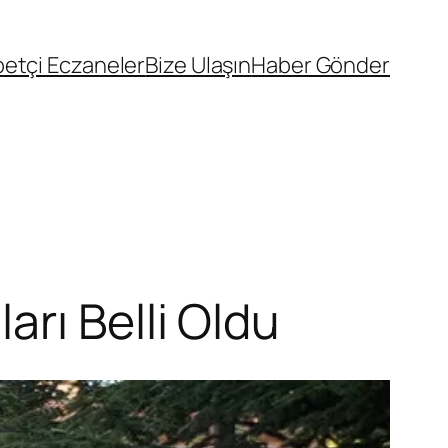
etçi Eczaneler
Bize Ulaşın
Haber Gönder
rı Belli Oldu