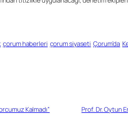
rafından titizlikle uygulanacağı, denetim ekip
k
çorum haberleri
çorum siyaseti
Çorum’da
K
Borcumuz Kalmadı”
Prof. Dr. Oytun 