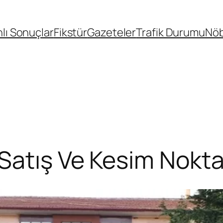
lı Sonuçlar
Fikstür
Gazeteler
Trafik Durumu
Nöb
atış Ve Kesim Noktala