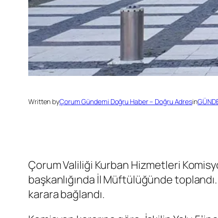
Written by
Çorum Gündemi Doğru Haber – Doğru Adres
in
GÜND
Çorum Valiliği Kurban Hizmetleri Komisyo
başkanlığında İl Müftülüğünde toplandı. 
karara bağlandı.