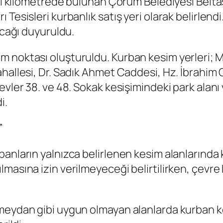
nci kilometrede bulunan Çorum Belediyesi Beltaş
 Tesisleri kurbanlık satış yeri olarak belirlen
acağı duyuruldu.
 noktası oluşturuldu. Kurban kesim yerleri; M
hallesi, Dr. Sadık Ahmet Caddesi, Hz. İbrahim C
evler 38. ve 48. Sokak kesişimindeki park alanı
i.
”
banların yalnızca belirlenen kesim alanlarında
asına izin verilmeyeceği belirtilirken, çevre k
meydan gibi uygun olmayan alanlarda kurban kes