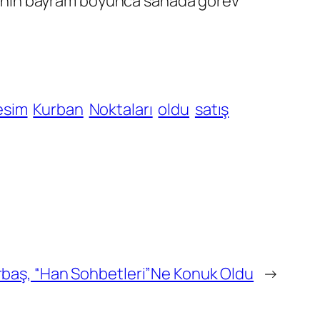
lerinin bayram boyunca sahada görev
esim
Kurban
Noktaları
oldu
satış
Erbaş, “Han Sohbetleri”Ne Konuk Oldu
→