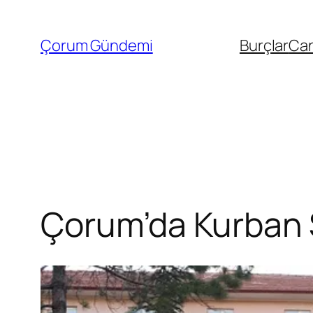
İçeriğe
geç
Çorum Gündemi
Burçlar
Can
Çorum’da Kurban S