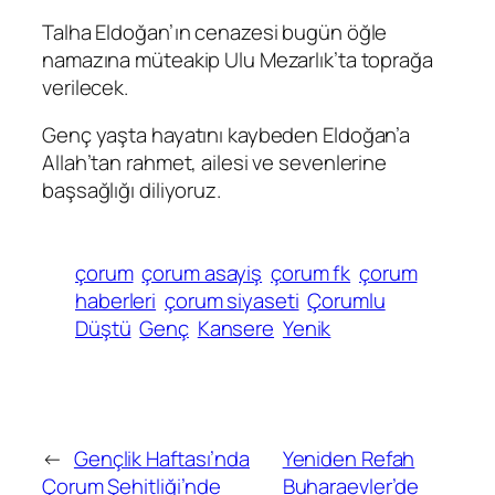
Talha Eldoğan’ın cenazesi bugün öğle
namazına müteakip Ulu Mezarlık’ta toprağa
verilecek.
Genç yaşta hayatını kaybeden Eldoğan’a
Allah’tan rahmet, ailesi ve sevenlerine
başsağlığı diliyoruz.
çorum
çorum asayiş
çorum fk
çorum
haberleri
çorum siyaseti
Çorumlu
Düştü
Genç
Kansere
Yenik
←
Gençlik Haftası’nda
Yeniden Refah
Çorum Şehitliği’nde
Buharaevler’de