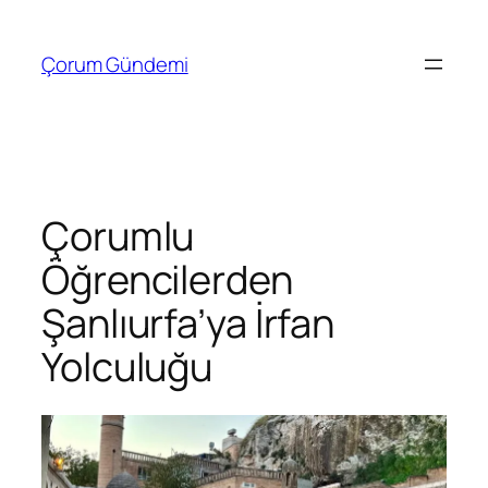
İçeriğe
geç
Çorum Gündemi
Çorumlu
Öğrencilerden
Şanlıurfa’ya İrfan
Yolculuğu