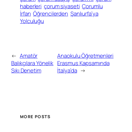
haberleri
çorum siyaseti
Çorumlu
İrfan
Öğrencilerden
Şanlıurfa’ya
Yolculuğu
←
Amatör
Anaokulu Öğretmenleri
Balıkçılara Yönelik
Erasmus Kapsamında
Sıkı Denetim
İtalya’da
→
MORE POSTS