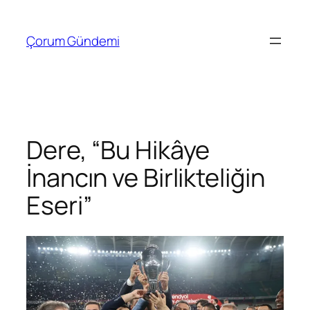
İçeriğe
geç
Çorum Gündemi
Dere, “Bu Hikâye
İnancın ve Birlikteliğin
Eseri”