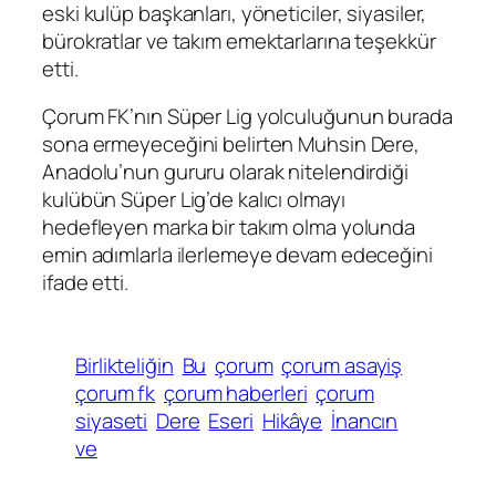
eski kulüp başkanları, yöneticiler, siyasiler,
bürokratlar ve takım emektarlarına teşekkür
etti.
Çorum FK’nın Süper Lig yolculuğunun burada
sona ermeyeceğini belirten Muhsin Dere,
Anadolu’nun gururu olarak nitelendirdiği
kulübün Süper Lig’de kalıcı olmayı
hedefleyen marka bir takım olma yolunda
emin adımlarla ilerlemeye devam edeceğini
ifade etti.
Birlikteliğin
Bu
çorum
çorum asayiş
çorum fk
çorum haberleri
çorum
siyaseti
Dere
Eseri
Hikâye
İnancın
ve