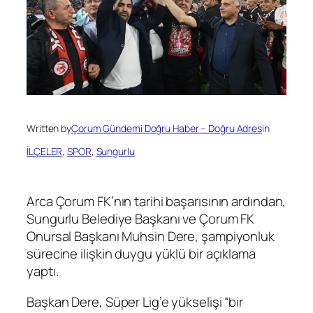
Written by
Çorum Gündemi Doğru Haber – Doğru Adres
in
İLÇELER
, 
SPOR
, 
Sungurlu
Arca Çorum FK’nın tarihi başarısının ardından,
Sungurlu Belediye Başkanı ve Çorum FK
Onursal Başkanı Muhsin Dere, şampiyonluk
sürecine ilişkin duygu yüklü bir açıklama
yaptı.
Başkan Dere, Süper Lig’e yükselişi “bir