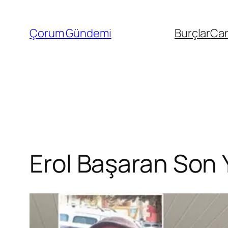
İçeriğe
geç
Çorum Gündemi
Burçlar
Can
Erol Başaran Son 