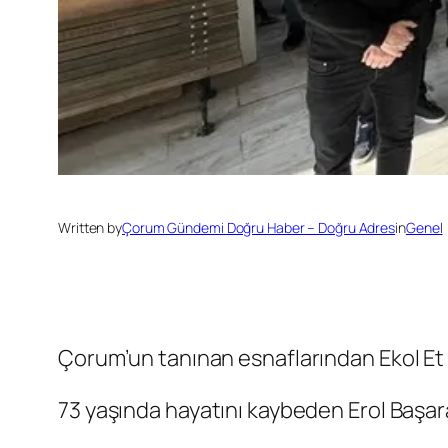
Written by
Çorum Gündemi Doğru Haber – Doğru Adres
in
Genel
Çorum’un tanınan esnaflarından Ekol Et 
73 yaşında hayatını kaybeden Erol Başara