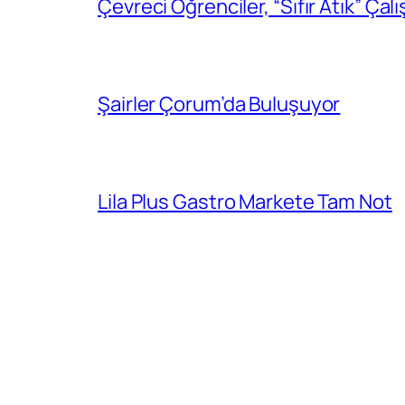
Çevreci Öğrenciler, “Sıfır Atık” Çal
Şairler Çorum’da Buluşuyor
Lila Plus Gastro Markete Tam Not