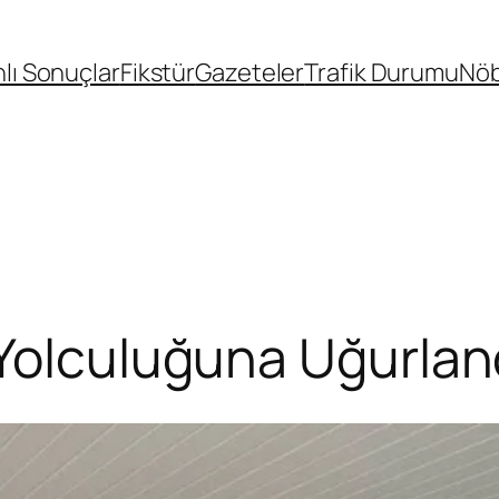
lı Sonuçlar
Fikstür
Gazeteler
Trafik Durumu
Nöb
Yolculuğuna Uğurlan