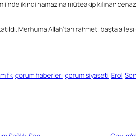
’nde ikindi namazına müteakip kılınan cenaz
tıldı. Merhuma Allah’tan rahmet, başta ailesi
m fk
çorum haberleri
çorum siyaseti
Erol
So