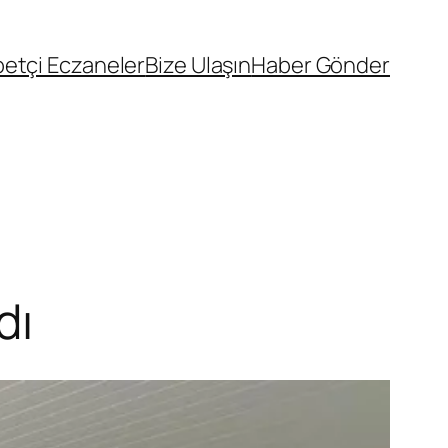
etçi Eczaneler
Bize Ulaşın
Haber Gönder
dı