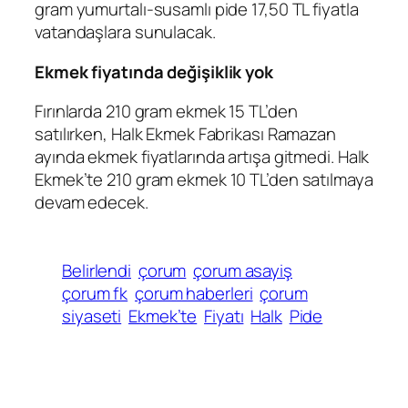
gram yumurtalı-susamlı pide 17,50 TL fiyatla
vatandaşlara sunulacak.
Ekmek fiyatında değişiklik yok
Fırınlarda 210 gram ekmek 15 TL’den
satılırken, Halk Ekmek Fabrikası Ramazan
ayında ekmek fiyatlarında artışa gitmedi. Halk
Ekmek’te 210 gram ekmek 10 TL’den satılmaya
devam edecek.
Belirlendi
çorum
çorum asayiş
çorum fk
çorum haberleri
çorum
siyaseti
Ekmek’te
Fiyatı
Halk
Pide