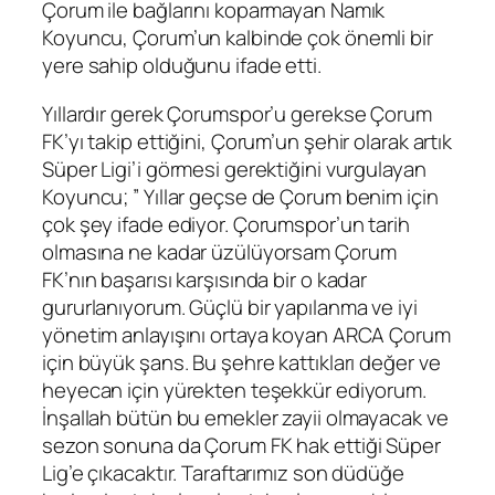
Çorum ile bağlarını koparmayan Namık
Koyuncu, Çorum’un kalbinde çok önemli bir
yere sahip olduğunu ifade etti.
Yıllardır gerek Çorumspor’u gerekse Çorum
FK’yı takip ettiğini, Çorum’un şehir olarak artık
Süper Ligi’i görmesi gerektiğini vurgulayan
Koyuncu; ” Yıllar geçse de Çorum benim için
çok şey ifade ediyor. Çorumspor’un tarih
olmasına ne kadar üzülüyorsam Çorum
FK’nın başarısı karşısında bir o kadar
gururlanıyorum. Güçlü bir yapılanma ve iyi
yönetim anlayışını ortaya koyan ARCA Çorum
için büyük şans. Bu şehre kattıkları değer ve
heyecan için yürekten teşekkür ediyorum.
İnşallah bütün bu emekler zayii olmayacak ve
sezon sonuna da Çorum FK hak ettiği Süper
Lig’e çıkacaktır. Taraftarımız son düdüğe