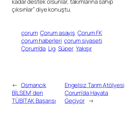
kadar destek olsunlar, takımlarına sahip
çıksınlar” diye konuştu.
çorum
Çorum asayiş
Çorum FK
çorum haberleri
çorum siyaseti
Çorum’da
Lig
Süper
Yakışır
←
Osmancık
Engelsiz Tarım Atölyesi
BİLSEM’ den
Çorum’da Hayata
TÜBİTAK Başarısı
Geçiyor
→