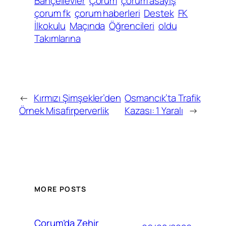
Bahçelievler
Çorum
çorum asayiş
çorum fk
çorum haberleri
Destek
FK
İlkokulu
Maçında
Öğrencileri
oldu
Takımlarına
←
Kırmızı Şimşekler’den
Osmancık’ta Trafik
Örnek Misafirperverlik
Kazası: 1 Yaralı
→
MORE POSTS
Çorum’da Zehir