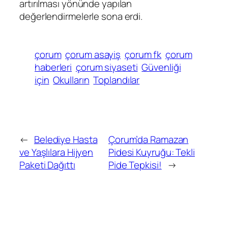
artırılması yönünde yapılan
değerlendirmelerle sona erdi.
çorum
çorum asayiş
çorum fk
çorum
haberleri
çorum siyaseti
Güvenliği
için
Okulların
Toplandılar
←
Belediye Hasta
Çorum’da Ramazan
ve Yaşlılara Hijyen
Pidesi Kuyruğu: Tekli
Paketi Dağıttı
Pide Tepkisi!
→