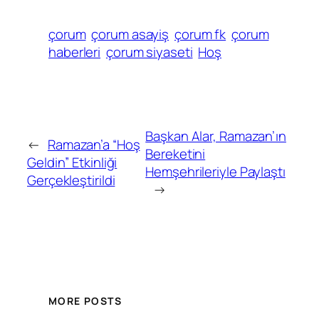
çorum
çorum asayiş
çorum fk
çorum
haberleri
çorum siyaseti
Hoş
Başkan Alar, Ramazan’ın
←
Ramazan’a “Hoş
Bereketini
Geldin” Etkinliği
Hemşehrileriyle Paylaştı
Gerçekleştirildi
→
MORE POSTS