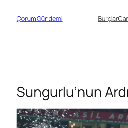
İçeriğe
geç
Çorum Gündemi
Burçlar
Can
Sungurlu’nun Ard