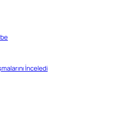
rbe
ışmalarını İnceledi