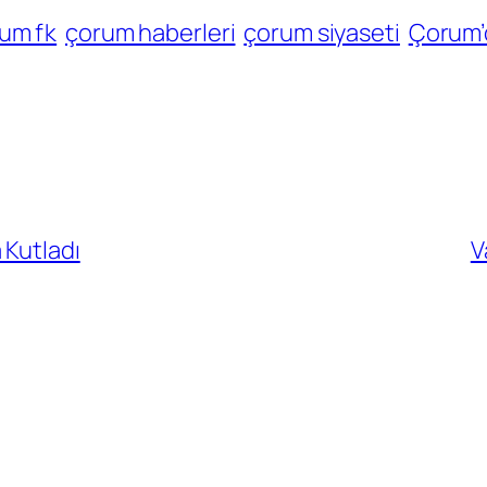
um fk
çorum haberleri
çorum siyaseti
Çorum’
 Kutladı
V