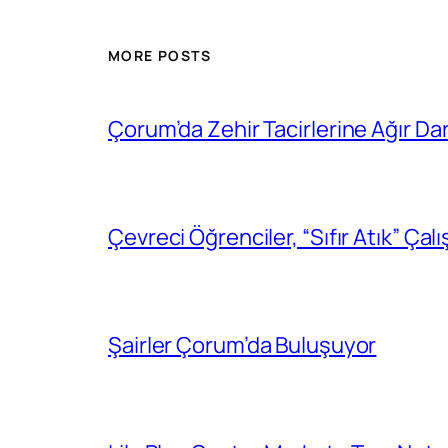
MORE POSTS
Çorum’da Zehir Tacirlerine Ağır Da
Çevreci Öğrenciler, “Sıfır Atık” Çal
Şairler Çorum’da Buluşuyor