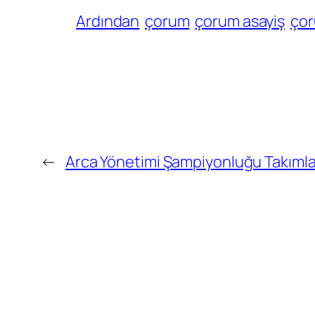
Ardından
çorum
çorum asayiş
çor
←
Arca Yönetimi Şampiyonluğu Takımla