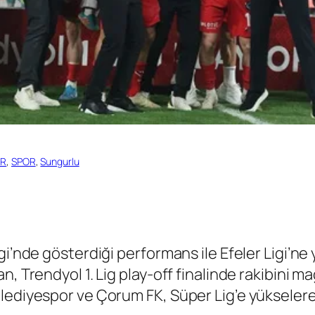
ER
, 
SPOR
, 
Sungurlu
gi’nde gösterdiği performans ile Efeler Ligi’n
n, Trendyol 1. Lig play-off finalinde rakibini
lediyespor ve Çorum FK, Süper Lig’e yükselerek