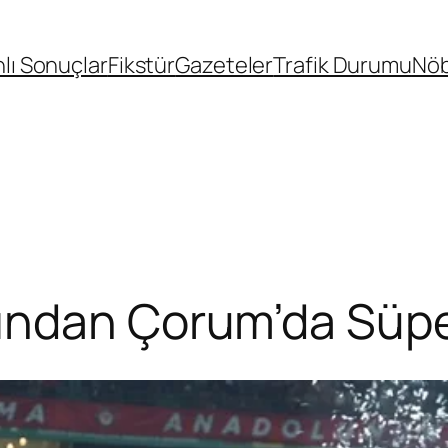
lı Sonuçlar
Fikstür
Gazeteler
Trafik Durumu
Nöb
ından Çorum’da Süpe